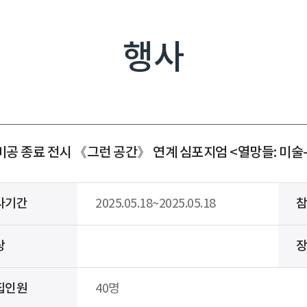
행사
미공 종료 전시 《그런 공간》 연계 심포지엄 <열망들: 미술
사기간
2025.05.18~2025.05.18
상
집인원
40명