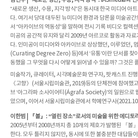
김진주 | "새로운 생산, 수용, 지각 방식": IASmedi
“새로운 생산, 수용, 지각 방식”은 동시대 한국 미디어 
다. 여기서 당대 대두된 뉴미디어 환경과 담론을 미술공간
서 “아카이브의 역동성”을 말하며 전시 기록 비디오 컬렉
미공의 공간적 유지와 달리 2009년 아르코로 활동과 자료
다. 인미공이 미디어와 아카이브로 상상했던, 이루었던, 멈췄던 
(Curating Degree Zero) 등)에서 ‘유통’이란 
동했을 그 무엇을 다시 어떻게 읽어낼 수 있을까? 그것은 
미술작가, 큐레이터, 시각예술문화 연구자, 팟캐스트 진행자로 
《고향》(서울시립미술관, 2019)등의 단체전에 참여했고, 
브 ‘아그라파 소사이어티(Ágrafa Society)’의 일원으로 
았으며, 이어서 서울시립미술관에서 학예연구사(2021.10.~2
이한범 | 『볼』: “열린 장소”로서의 미술을 위한 에디토
2005년부터 2008년까지 총 10개의 제호가 발행된 『
한다. 모두 틀리지 않지만, 동시에 또한 불충분한 대답들