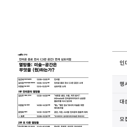
인
행
대
모