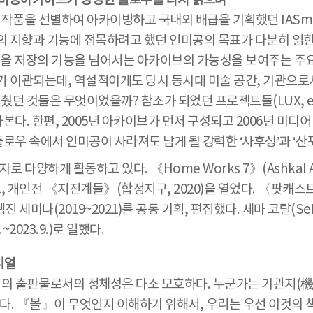
a와 인미공아카이브가 상상한 플로우를 다시 읽으며
아트 작품을 선별하여 아카이빙하고 국내외 배급을 기획했던 IASm
의 지향과 기능에 접목하려고 했던 인미공의 목표가 다분히 읽힌
션을 저장의 기능을 넘어서는 아카이브의 가능성을 보여주는 주요
가 이관되는데, 역설적이게도 당시 동시대 미술 공간, 기관으로
것들은 무엇이었을까? 참조가 되었던 프로젝트들(LUX, eai, evr
단서를 찾아본다. 한편, 2005년 아카이브가 먼저 구성되고 2006년
플로우 속에서 인미공이 사라져도 남게 될 강력한 ‘사후성’과 ‘산
다양하게 활동하고 있다. 《Home Works 7》(Ashkal Al
개인전 《지진계들》(합정지구, 2020)을 열었다. 〈팟캐스트:
웹진 세미나(2019~2021)를 공동 기획, 편집했다. 세마 코랄(Se
023.9.)로 일했다.
리얼
볼』의 출판물로서의 정체성은 다소 모호하다. 누군가는 기관지(
이다. 『볼』이 무엇인지 이해하기 위해서, 우리는 우선 이것의 