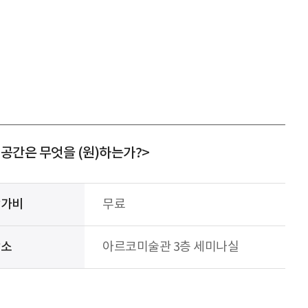
-공간은 무엇을 (원)하는가?>
참가비
무료
장소
아르코미술관 3층 세미나실