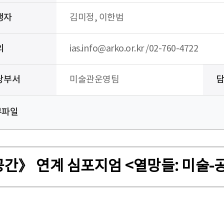
행자
김미정, 이한범
의
ias.info@arko.or.kr /02-760-4722
당부서
미술관운영팀
부파일
간》 연계 심포지엄 <열망들: 미술-공