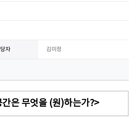
담당자
김미정
간은 무엇을 (원)하는가?>