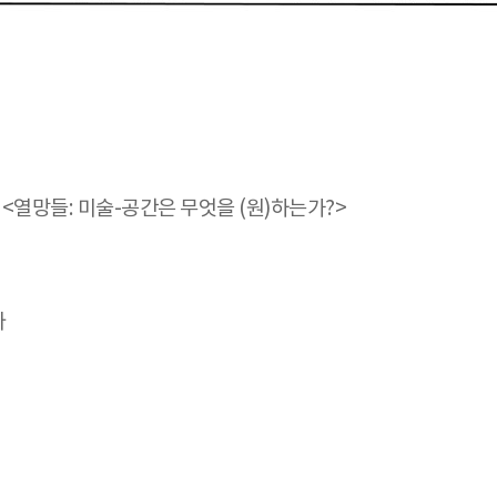
<열망들: 미술-공간은 무엇을 (원)하는가?>
아