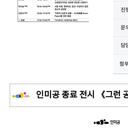
진
문
담
첨
인미공 종료 전시 《그런 공