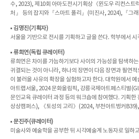
수, 2023), 제10회 아마도전시기획상《윈도우 리컨스트럭션
처』 등의 잡지와『스마트 폴리』(미진사, 2024),『그래비
▪ 김명진(기획자)
서울을 기반으로 전시를 기획하고 글을 쓴다. 학부에서 시
▪ 류희연(독립 큐레이터)
류희연은 차이를 가늠하기보다 사이의 가능성을 탐색하는 기
귀결되는 것이 아니라, 하나의 장면이 다음 장면과 필연적
이 불러올 사유의 확장을 실험하고자 한다. 대학원에서 예
아트랩서울, 2024 문화올림픽, 강릉국제아트페스티벌(GI
문인교육 큐레이터 과정 등의 워크숍에 참여했다. 기획한 전
상상캠퍼스), 《토성의 고리》(2024, 부천아트벙커B39),
▪ 문진주(큐레이터)
미술사와 예술학을 공부한 뒤 시각예술계 노동자로 일하고 