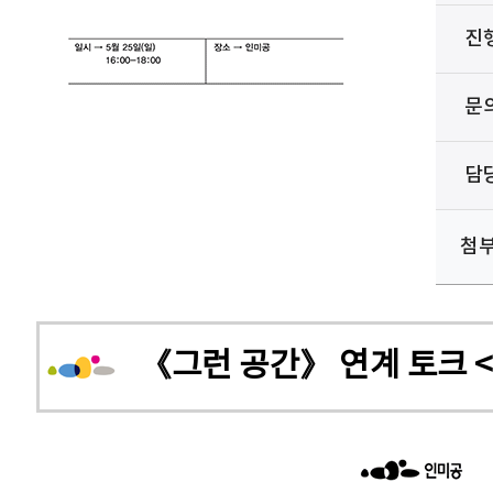
진
문
담
첨
《그런 공간》 연계 토크 <