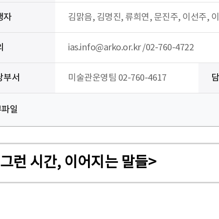
행자
김맑음, 김명진, 류희연, 문진주, 이선주, 
의
ias.info@arko.or.kr /02-760-4722
당부서
미술관운영팀 02-760-4617
부파일
그런 시간, 이어지는 말들>