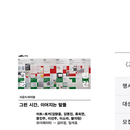
《
행
대
모