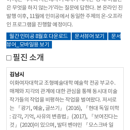
은 무엇을 하지 않는가'라는 질문에 답한다. 본 온라인 진
발행 이후, 11월에 인미공에서 동일한 주제의 온-오프라
인 프로그램을 진행할 예정이다.
월간 인미공 8월호 다운로드
문서뷰어 보기
문서
뷰어_모바일용 보기
□ 필진 소개
김남시
이화여자대학교 조형예술대학 예술학 전공 부교수.
매체와 지각의 관계에 대한 관심을 통해 동시대 미술
작가들의 작업을 비평하는 작업을 벌여왔다. 저서로
는 『광기, 예술, 글쓰기』 (2016), 『현대 독일 미학
: 감각, 기억, 사유의 변증법』(2017), 『보여진다는
것』(2020)이 있으며, 발터 벤야민 『모스크바 일