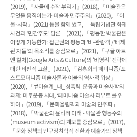
(2019), 『사물에 수작 부리기』(2018), 『미술관은
무엇을 움직이는가-미술과 민주주의』(2020), 『이
불-시작』(2021) 등을 함께 썼고, 「독립기념관 화재
사건과 '민간주도' 담론」(2021), 「평등한 박물관은
어떻게 가능한가: 접근권의 평등과 '비-관람객'/'배제
된 자들'의 목소리를 중심으로」(2021), 「구글 아트
앤 컬처(Google Arts & Culture)의 '비영리' 전략에
대한 비판적 고찰」(2021), 「김홍희의 페미니즘/포
스트모더니즘 미술사론과 이불의 역사적 위상」
(2020), 「‘#미술계_내_성폭력’ 운동과 미술사학의
과제: 미투운동 시대, ‘페미니즘 미술사 리부트’를 위
하여」(2019), 「문화올림픽과 미술의 민주화」
(2018), 「박물관의 윤리적 미래 - 박물관 행동주의
(museum activism)의 계보를 중심으로」(2017),
「문화 정책의 인구정치학적 전환과 예술가의 정책