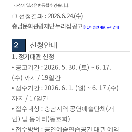
※
상기 일정은 변동될 수 있습니다
.
❍
선정결과
:
2026. 6. 24.(
수
)
충남문화관광재단 누리집 공고
※
1
차 승인 개별 문자안내
２
신청안내
1.
정기대관 신청
•
공고기간
: 2026. 5. 30. (
토
) ~ 6. 17.
(
수
)
까지
/ 19
일간
•
접수기간
: 2026. 6. 1. (
월
) ~ 6. 17.(
수
)
까지
/ 17
일간
•
접수대상
:
충남지역 공연예술단체
(
개
인
)
및 동아리
(
동호회
)
•
접수방법
:
공연예술연습공간 대관 예약