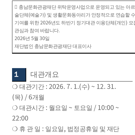

충남문화관광재단 위탁운영사업으로 운영되고 있는 아
술단체
(
예술가
)
및 생활문화동아리가 안정적으로 연습할 수
기여를 위한
2026
년도 하반기 정기대관 이용단체
(
개인
)
모
관심과 참여 바랍니다
.
2026
년
5
월
30
일
재단법인 충남문화관광재단 대표이사
１
대관개요
❍
대관기간
: 2026. 7. 1.(
수
) ~ 12. 31.
(
목
) / 6
개월
❍
대관시간
:
월요일
~
토요일
/ 10:00 ~
22:00
❍
휴 관 일
:
일요일
,
법정공휴일 및 재단