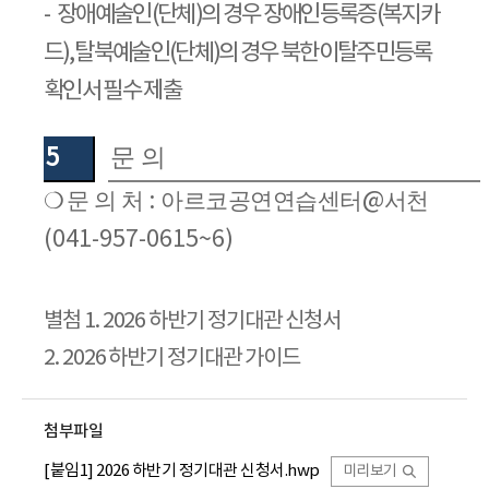
-
장애예술인
(
단체
)
의 경우 장애인등록증
(
복지카
드
),
탈북예술인
(
단체
)
의 경우 북한이탈주민등록
확인서 필수 제출
5
문 의
❍
문 의 처
:
아르코공연연습센터
@
서천
(041-957-0615~6)
별첨
1. 2026
하반기 정기대관 신청서
2. 2026
하반기 정기대관 가이드
첨부파일
[붙임1] 2026 하반기 정기대관 신청서.hwp
미리보기