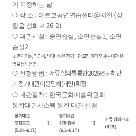
이 지정하는 날
❍
장 소
:
아르코공연연습센터
@
서천
(
장
항읍 성화로
26-2)
❍
대관시설
:
중연습실
,
소연습실
1,
소연
습실
2
※
동아리실
,
리딩룸
,
세미나실은 정기대관 모집 마감 후
,
수시대관 운
영을 통해 운영
❍
선정방법
:
서류 심의를 통한
2026
년도 하반
기 정기대관 이용단체
(
개인
)
확정
❍
대관절차
:
한국문화예술위원회
통합대관시스템 통한 대관 신청
정기대관
정기대관
서류 심의 개최
모집공고
⟫
신청 접수
⟫
(6.19.)
(5.30.~6.17.)
(6.1.~6.17.)