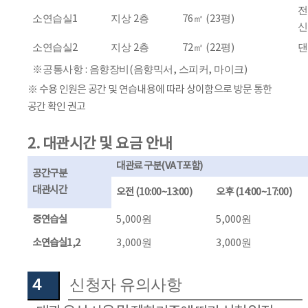
전
소연습실
1
지상
2
층
76
㎡
(23
평
)
소연습실
2
지상
2
층
72
㎡
(22
평
)
댄
※
공통사항
:
음향장비
(
음향믹서
,
스피커
,
마이크
)
※
수용 인원은 공간 및 연습내용에 따라 상이함으로 방문 통한
공간 확인 권고
2.
대관시간 및 요금 안내
대관료 구분
(VAT
포함
)
공간구분
대관시간
오전
(10:00~13:00)
오후
(14:00~17:00)
중연습실
5,000
원
5,000
원
소연습실
1,2
3,000
원
3,000
원
４
신청자 유의사항