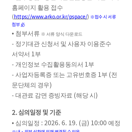
홈페이지 활용 접수
(
https://www.arko.or.kr/pspace/
)
※
접수 시 서류
첨부
必
•
첨부서류
※
서류 양식 다운로드
-
정기대관 신청서 및 사용자 이용준수
서약서
1
부
-
개인정보 수집활용동의서
1
부
-
사업자등록증 또는 고유번호증
1
부
(
전
문단체의 경우
)
-
대관료 감면 증빙자료
(
해당 시
)
2.
심의일정 및 기준
•
심의일정
: 2026. 6. 19. (
금
) 10:00
예정