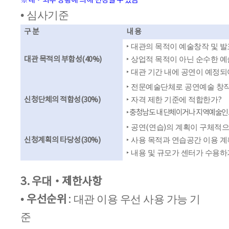
※
내
‧
외부 상황에 의해 변경될 수 있음
•
심사기준
구 분
내 용
‣
대관의 목적이 예술창작 및 발
대관 목적의 부합성
(40%)
‣
상업적 목적이 아닌 순수한 예
‣
대관 기간 내에 공연이 예정되
‣
전문예술단체로 공연예술 창
신청단체의 적합성
(30%)
‣
자격 제한 기준에 적합한가
?
‣
충청남도 내 단체이거나 지역예술
‣
공연
(
연습
)
의 계획이 구체적으
신청계획의 타당성
(30%)
‣
사용 목적과 연습공간 이용 
‣
내용 및 규모가 센터가 수용
3.
우대
‧
제한사항
•
우선순위
:
대관 이용 우선 사용 가능 기
준