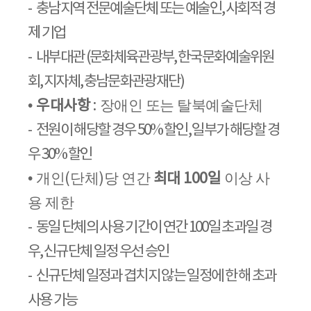
-
충남지역 전문예술단체 또는 예술인
,
사회적 경
제 기업
-
내부대관
(
문화체육관광부
,
한국문화예술위원
회
,
지자체
,
충남문화관광재단
)
•
우대사항
:
장애인 또는 탈북예술단체
-
전원이 해당할 경우
50%
할인
,
일부가 해당할 경
우
30%
할인
•
개인
(
단체
)
당 연간
최대
100
일
이상 사
용 제한
-
동일 단체의 사용 기간이 연간
100
일 초과일 경
우
,
신규단체 일정 우선 승인
-
신규단체 일정과 겹치지 않는 일정에 한 해 초과
사용 가능