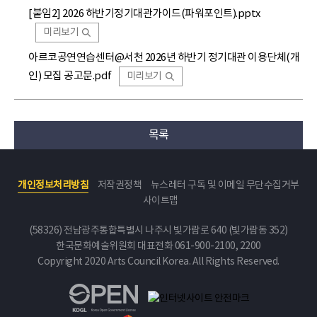
[붙임2] 2026 하반기정기대관가이드(파워포인트).pptx
미리보기
아르코공연연습센터@서천 2026년 하반기 정기대관 이용단체(개
인) 모집 공고문.pdf
미리보기
목록
개인정보처리방침
저작권정책
뉴스레터 구독 및 이메일 무단수집거부
사이트맵
(58326) 전남광주통합특별시 나주시 빛가람로 640 (빛가람동 352)
한국문화예술위원회
대표전화 061-900-2100, 2200
Copyright 2020 Arts Council Korea. All Rights Reserved.