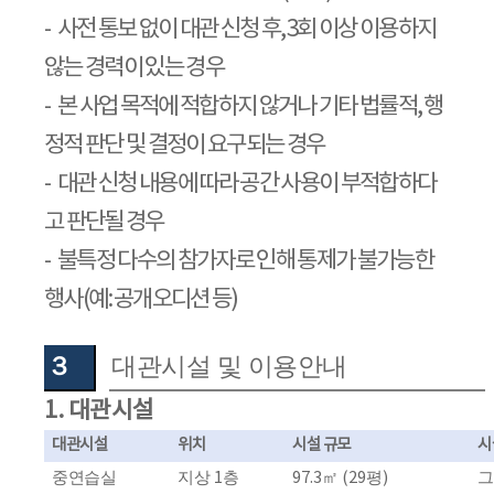
-
사전 통보 없이 대관 신청 후
, 3
회 이상 이용하지
않는 경력이 있는 경우
-
본 사업 목적에 적합하지 않거나 기타 법률적
,
행
정적 판단 및 결정이 요구되는 경우
-
대관 신청 내용에 따라 공간 사용이 부적합하다
고 판단될 경우
-
불특정 다수의 참가자로 인해 통제가 불가능한
행사
(
예
:
공개오디션 등
)
３
대관시설 및 이용안내
1.
대관시설
대관시설
위치
시설 규모
시
중연습실
지상
1
층
97.3
㎡
(29
평
)