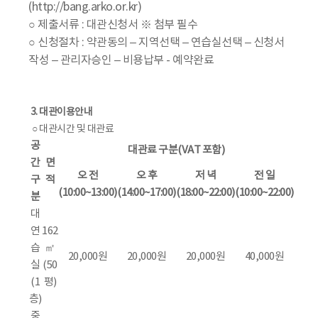
(http://bang.arko.or.kr)
○ 제출서류 : 대관신청서 ※ 첨부 필수
○ 신청절차 : 약관동의 – 지역선택 – 연습실선택 – 신청서
작성 – 관리자승인 – 비용납부 - 예약완료
3. 대관이용안내
○ 대관시간 및 대관료
공
대관료 구분(VAT 포함)
간
면
오 전
오 후
저 녁
전 일
구
적
(10:00~13:00)
(14:00~17:00)
(18:00~22:00)
(10:00~22:00)
분
대
연
162
습
㎡
20,000원
20,000원
20,000원
40,000원
실
(50
(1
평)
층)
중