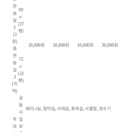
연
90
습
㎡
실
(27
1
평)
(2
층)
10,000원
10,000원
10,000원
20,000원
중
연
72
습
㎡
실
(22
2
평)
(지
하)
공
동
세미나실, 탈의실, 샤워실, 휴게실, 사물함, 정수기
시
부
설
대
보