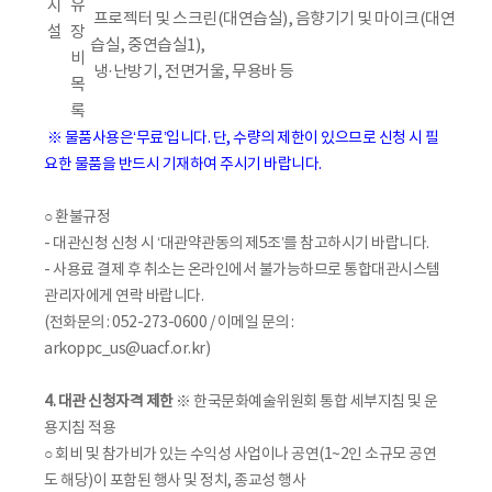
시
유
프로젝터 및 스크린(대연습실), 음향기기 및 마이크(대연
설
장
습실, 중연습실1),
비
냉·난방기, 전면거울, 무용바 등
목
록
※ 물품사용은‘무료’입니다. 단, 수량의 제한이 있으므로 신청 시 필
요한 물품을 반드시 기재하여 주시기 바랍니다.
○ 환불규정
- 대관신청 신청 시 ‘대관약관동의 제5조’를 참고하시기 바랍니다.
- 사용료 결제 후 취소는 온라인에서 불가능하므로 통합대관시스템
관리자에게 연락 바랍니다.
(전화문의 : 052-273-0600 / 이메일 문의 :
arkoppc_us@uacf.or.kr)
4. 대관 신청자격 제한
※ 한국문화예술위원회 통합 세부지침 및 운
용지침 적용
○ 회비 및 참가비가 있는 수익성 사업이나 공연(1~2인 소규모 공연
도 해당)이 포함된 행사 및 정치, 종교성 행사