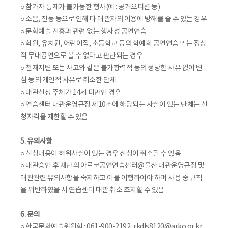
○ 참가자 통제가 불가능한 행사(예 : 공개오디션 등)
○ 소음, 진동 등으로 인해 타 대관자의 이용에 방해를 줄 수 있는 경우
○ 문화예술 진흥과 관련 없는 행사성 공연연습
○ 학원, 유치원, 어린이집, 초등학교 등의 학예회 공연연습 또는 정상
적 무대공연으로 볼 수 없다고 판단되는 경우
○ 천재지변 또는 사고와 같은 불가항력적 등의 정당한 사유 없이 변
심 등의 개인적 사유로 취소한 단체
○ 대관신청 주체가 14세 미만인 경우
○ 연습센터 대관운영규정 제10조에 해당되는 사실이 있는 단체는 신
청자격을 제한할 수 있음
5. 유의사항
○ 신청내용이 허위사실이 있는 경우 신청이 취소될 수 있음
○ 대관승인 후 재단의 아르코공연연습센터@울산 대관운영규정 및
대관관련 유의사항을 숙지하고 이를 이행하여야 하며 사용 중 규칙
을 위반하였을 시 연습센터 대관 취소 조치할 수 있음
6. 문의
○ 한국문화예술위원회 : 061-900-2192, rkdls8120@arko.or.kr