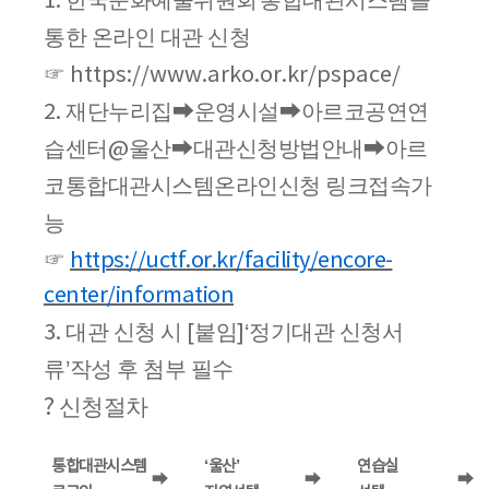
한국문화예술위원회
통합대관시스템을
1.
통한 온라인 대관 신청
☞
https://www.arko.or.kr/pspace/
재단누리집
운영시설
아르코공연연
2.
➡
➡
습센터
울산
대관신청방법안내
아르
@
➡
➡
코통합대관시스템온라인신청 링크접속가
능
☞
https://uctf.or.kr/facility/encore-
center/information
대관 신청 시
붙임
정기대관 신청서
3.
[
]‘
류
작성 후 첨부 필수
’
?
신청절차
통합대관시스템
‘
울산
’
연습실
➡
➡
➡