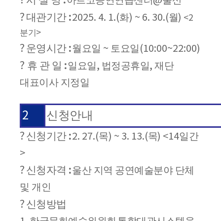
?
시 설 명
아르코공연연습센터
울산
:
@
?
대관기간
화
월
:
2025. 4. 1.(
) ~ 6. 30.(
)
<2
분기
>
?
운영시간
월요일
토요일
:
~
(10:00~22:00)
?
휴 관 일
일요일
법정공휴일
재단
:
,
,
대표이사 지정일
2
신청안내
?
신청
기간
목
목
일간
:
2. 27.(
) ~ 3. 13.(
) <14
>
?
신청자격
울산 지역 공연예술분야 단체
:
및 개인
?
신청방법