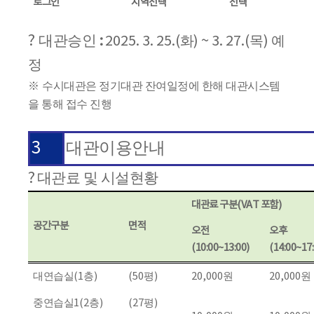
로그인
지역선택
선택
?
대관승인
화
목
예
:
2025. 3. 25.(
) ~ 3. 27.(
)
정
※
수시대관은 정기대관 잔여일정에 한해 대관시스템
을 통해 접수 진행
3
대관이용안내
?
대관료 및 시설현황
대관료 구분
(VAT
포함
)
공간구분
면적
오전
오후
(10:00~13:00)
(14:00~17:
대연습실
(1
층
)
(50
평
)
20,000
원
20,000
원
중연습실
1(2
층
)
(27
평
)