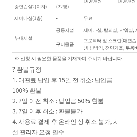
10,000
원
10,000
원
중연습실
2(
지하
)
(22
평
)
세미나실
(1
층
)
-
무료
공동시설
세미나실
,
탈의실
,
샤워실
,
부대시설
프로젝터 및 스크린
(
대연습
구비물품
냉
·
난방기
,
전면거울
,
무용
※
신청 시 필요한 물품을 기재하여 주시기 바랍니다
.
?
환불규정
대관료 납입 후
일 전 취소
납입금
1.
15
:
환불
100%
일 이전 취소
납입금
환불
2. 7
:
50%
일 이후 취소
환불불가
3. 7
:
사용료 결제 후 온라인 상 취소 불가
시
4.
,
설 관리자 요청 필수