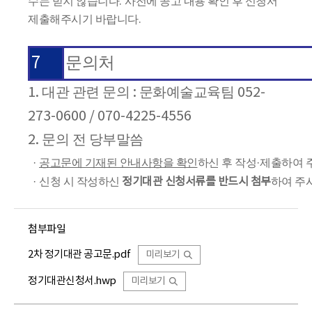
수는 받지 않습니다
.
사전에 공고 내용 확인 후 신청서
제출해주시기 바랍니다
.
7
문의처
대관 관련 문의
문화예술교육팀
1.
:
052-
273-0600 / 070-4225-4556
문의 전 당부말씀
2.
·
공고문에 기재된 안내사항을 확인
하신 후 작성
·
제출하여 
·
신청 시 작성하신
정기대관 신청서류를 반드시 첨부
하여 주
첨부파일
2차 정기대관 공고문.pdf
미리보기
정기대관신청서.hwp
미리보기