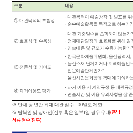
구 분
내 용
-
대관목적이 예술창작 및 발표를 위
①
대관목적의 부합성
-
순수예술활동을 목적으로 하는가
?
-
대관 기준일수를 초과하지 않는가
②
효율성 및 수용성
-
전체대관일정의 효율화를 위해 일
-
연습내용 및 규모가 수용가능한가
-
한국문화예술위원회
,
울산광역시
,
-
울산소재 단체이거나 지역예술인
③
전문성 및 기여도
-
전문예술단체인가
?
-
울산시민문화향유 확대에 기여하는
-
과거 이용 시 계약규정 등 대관규
④
과거이용도 평가
-
연습시간 및 이용 유의사항을 잘 
※
단체 당 연간 최대 대관 일수
100
일로 제한
※
탈북인 및 장애인
(
전부 혹은 일부
)
일 경우 우대
(
증빙
서류 필수 첨부
)