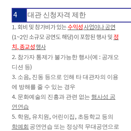
4
대관 신청자격 제한
1.
회비 및 참가비가 있는
수익성
사업이나 공연
(1~2
인 소규모 공연도 해당
)
이 포함된 행사 및
정
치
,
종교성
행사
참가자 통제가 불가능한 행사
예
공개오
2.
(
:
디션 등
)
소음
진동 등으로 인해 타 대관자의 이용
3.
,
에 방해를 줄 수 있는 경우
문화예술의 진흥과 관련 없는
행사성 공
4.
연연습
학원
유치원
어린이집
초등학교 등의
5.
,
,
,
학예회
공연연습 또는 정상적 무대공연으로