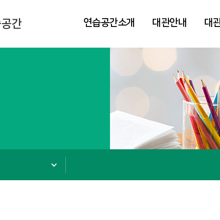
연습공간소개
대관안내
대
항
CI가이드