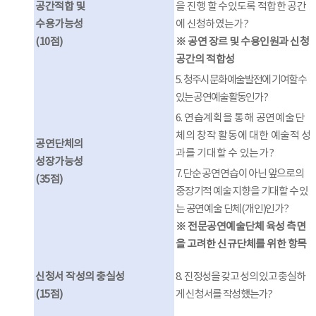
공간적합 및
을 진행 할 수있도록 적합한 공간
수용가능성
에 신청하였는가
?
(10
점
)
※
공연 장르 및 수용인원과 신청
공간의 적합성
5.
청주시 문화예술 발전에 기여할 수
있는 공연예술 활동인가
?
6.
연습계획을 통해 공연예술단
체의 창작 활동에 대한 예술적 성
공연단체의
과를 기대할 수 있는가
?
성장가능성
7.
단순 공연연습이 아닌 앞으로의
(35
점
)
중장기적 예술 지향을 기대할 수 있
는 공연예술 단체
(
개인
)
인가
?
※
전문공연예술단체 육성 측면
을 고려한 신규단체를 위한 항목
신청서 작성의 충실성
8.
진정성을 갖고 성의 있고 충실하
(15
점
)
게 신청서를 작성했는가
?