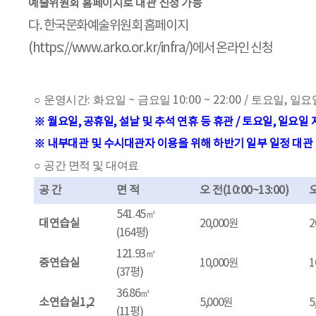
예술위원회 홈페이지로 대관 신청 가능
다
.
한국문화예술위원회 홈페이지
(https://www.arko.or.kr/infra/)
에서 온라인 신청
○
운영시간
:
화요일
~
금요일
10:00 ~ 22:00 /
토요일
,
일요
※
월요일
,
공휴일
,
설날 및 추석 연휴 등 휴관
/
토요일
,
일요일 
※
내부대관 및 수시대관자 이용을 위해 하반기 일부 일정 대관
○
공간 면적 및 대여료
공 간
면 적
오 전
(10:00~13:00)
541.45
㎡
대연습실
20,000
원
2
(164
평
)
121.93
㎡
중연습실
10,000
원
1
(37
평
)
36.86
㎡
소연습실
1,2
5,000
원
5
(11
평
)