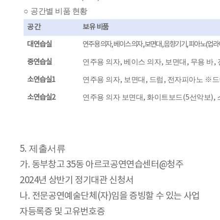
○
공간별 비품 현황
공 간
보유 비품
대연습실
연주용 의자
,
베이스 의자
,
보면대
,
음향기기
,
피아노
(
업라
중연습실
연주용 의자
,
베이스 의자
,
보면대
,
무용 바
,
소연습실
1
연주용 의자
,
보면대
,
드럼
,
전자피아노
※
드
소연습실
2
연주용 의자 보면대
,
화이트보드
(5
선악보
),
제출서류
5.
가
.
동부창고
35
동 아르코공연연습센터
@
청주
2024
년 상반기 정기대관 신청서
나
.
전문공연예술단체
(
자
)
임을 증빙할 수 있는 사업
자등록증 및 고유번호증