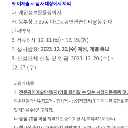
※
미제출 시 심사 대상에서 제외
다
.
개인정보활용동의서
라
.
동부창고
35
동 아르코공연연습센터
@
청주 대
관서약서
6.
서류심사
: 12. 18.(
월
) ~ 12. 19.(
화
)
심사발표
7.
:
2023. 12. 20.(
수
)
예정
,
개별 통보
선정단체 신청 및 입금
수
8.
: 2023. 12. 20.(
) ~
수
12. 27.(
)
평가내용
○
가
.
전문공연예술단체
(
자
)
임을 증빙할 수 있는 사업자등록증 및
특별한 결격사유
(
종교적
‧
정치적
‧
상업적 활동
)
및 과거 대관
규정을 준
및 개인을 수용하고자 함
.
나
.
총점
70
점 이상
자격 요건 충족
(
미달 시
,
부적격으로 탈락
)