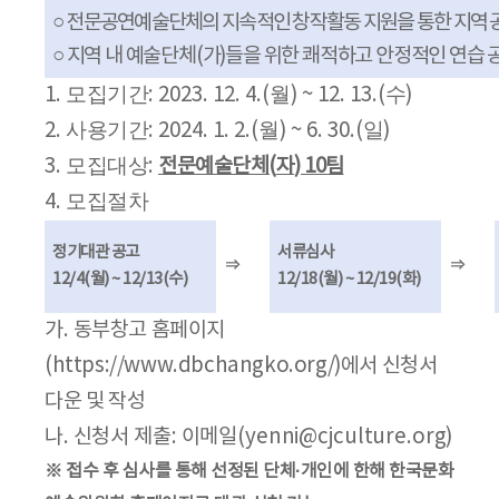
○
전문공연예술단체의 지속적인 창작활동 지원을 통한 지역 
○
지역 내 예술단체
(
가
)
들을 위한 쾌적하고 안정적인 연습 
모집기간
월
수
1.
: 2023. 12. 4.(
) ~ 12. 13.(
)
사용기간
월
일
2.
: 2024. 1. 2.(
) ~ 6. 30.(
)
모집대상
3.
:
전문예술단체
(
자
) 10
팀
모집절차
4.
정기대관 공고
서류심사
⇒
⇒
12/4(
월
) ~ 12/13(
수
)
12/18(
월
) ~ 12/19(
화
)
가
.
동부창고 홈페이지
(
https://www.dbchangko.org/)
에서 신청서
다운 및 작성
나
.
신청서 제출
:
이메일
(yenni@cjculture.org)
※
접수 후 심사를 통해 선정된 단체
·
개인에 한해 한국문화