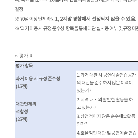
다
.
최고점 순으로
10
팀까지 선발
하며 동일한 시간대에 복수의 단체가 
결정
※
70
점 이상 단체라도
1, 2
지망 경합에서 선정되지 않을 수 있음
.
※
‘
과거 이용 시 규정 준수성
’
항목을 통해 대관 실사용 여부 및 규정 미
○
평가표
평가 항목
1.
과거 대관 시 공연예술연습공간
과거 이용 시 규정 준수성
의 대관을 준수하지 않은 이력이
(15
점
)
있는가
?
2.
지역 내
‧
외 활발한 활동을 하
대관단체의
고 있는가
?
적합성
3.
상업적이지 않은 순수예술활동
(25
점
)
인가
?
4.
효율적인 대관 및 공연예술 연습