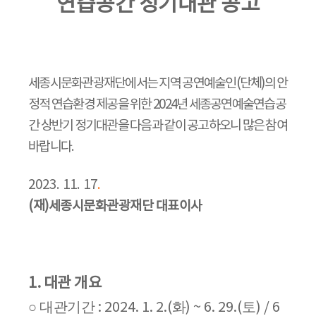
연습공간 정기대관 공고
세종시문화관광재단에서는 지역 공연예술인
(
단체
)
의 안
정적 연습환경 제공을 위한
2024
년 세종공연예술연습공
간 상반기 정기대관을 다음과 같이 공고하오니 많은 참여
바랍니다
.
2023. 11. 17
.
(
재
)
세종시문화관광재단 대표이사
1.
대관 개요
대관기간
화
토
○
: 2024. 1. 2.(
) ~ 6. 29.(
) / 6