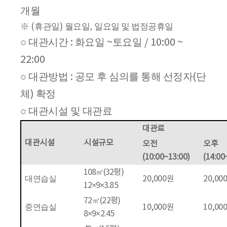
개월
※
(
휴관일
)
월요일
,
일요일 및 법정공휴일
대관시간
화요일
토요일
○
:
~
/ 10:00 ~
22:00
대관방법
공모 후 심의를 통해 선정자
단
○
:
(
체
확정
)
대관시설 및 대관료
○
대관료
대관시설
시설규모
오전
오후
(10:00~13:00)
(14:00
108
㎡
(32
평
)
대연습실
20,000
원
20,00
12×9×3.85
72
㎡
(22
평
)
중연습실
10,000
원
10,00
8
×9×2.45