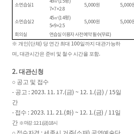
49
㎡
(15
평
)
소연습실
1
5,000
원
5,000
7
×7×2.8
45
㎡
(14
평
)
소연습실
2
5,000
원
5,000
5
×9×2.5
회의실
연습실 이용자 사전 예약 필수
(
무료
)
※
개인
(
단체
)
당 연간 최대
100
일까지 대관가능하
며
,
대관시간은 준비 및 철수 시간을 포함
.
2.
대관신청
공고 및 접수
○
공고
금
금
일
-
: 2023. 11. 17.(
) ~ 12. 1.(
) / 15
간
접수
화
금
일
-
: 2023. 11. 21.(
) ~ 12. 1.(
) / 11
간
※
마감
: 12. 1.(
금
) 18
시
접수자격
세종시 거주
소재
공연예술단
○
:
(
)