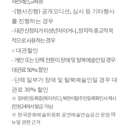
하는 레슨
,
교육 등
행사진행
공개오디션
심사 등 기타행사
-
(
)
,
를 진행하는 경우
-
대관 신청자가 미성년자이거나
,
정치적
·
종교적 목
적으로 사용하는 경우
대관할인
○
-
개인 또는 단체 전원이 장애 및 탈북예술인일 경우
대관료
50%
할인
단체 일부가 장애 및 탈북예술인일 경우 대
-
관료
할인
30%
※
장애인등록증
(
복지카드
),
북한이탈주민등록확인서 제시
(
민원
24
에서 발급 가능
)
※
한국문화예술위원회 공연예술연습공간 운영
매
뉴얼 관련 근거