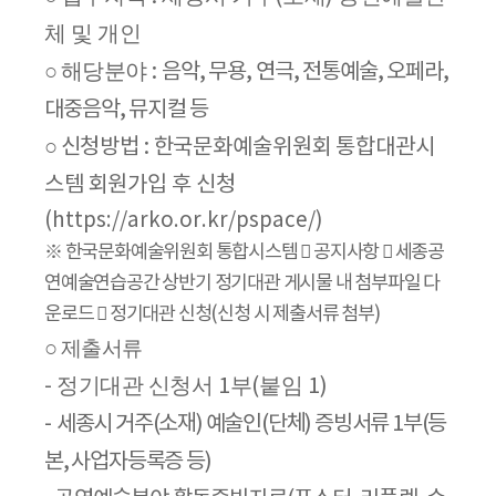
체 및 개인
해당분야
○
:
음악
,
무용
,
연극
,
전통예술
,
오페라
,
대중음악
,
뮤지컬 등
○
신청방법
:
한국문화예술위원회 통합대관시
스템 회원가입 후 신청
(https://arko.or.kr/pspace/)
※
한국문화예술위원회 통합시스템

공지사항

세종공
연예술연습공간 상반기 정기대관 게시물 내 첨부파일 다
운로드

정기대관 신청
(
신청 시 제출서류 첨부
)
○
제출서류
정기대관 신청서
부
붙임
1
(
1)
-
-
세종시 거주
(
소재
)
예술인
(
단체
)
증빙서류
1
부
(
등
본
,
사업자등록증 등
)