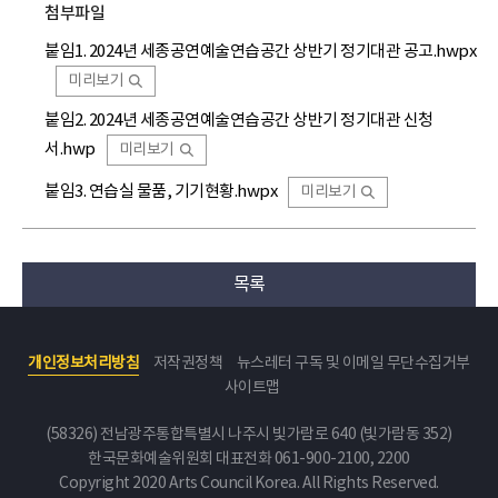
첨부파일
붙임1. 2024년 세종공연예술연습공간 상반기 정기대관 공고.hwpx
미리보기
붙임2. 2024년 세종공연예술연습공간 상반기 정기대관 신청
서.hwp
미리보기
붙임3. 연습실 물품, 기기현황.hwpx
미리보기
목록
개인정보처리방침
저작권정책
뉴스레터 구독 및 이메일 무단수집거부
사이트맵
(58326) 전남광주통합특별시 나주시 빛가람로 640 (빛가람동 352)
한국문화예술위원회
대표전화 061-900-2100, 2200
Copyright 2020 Arts Council Korea. All Rights Reserved.