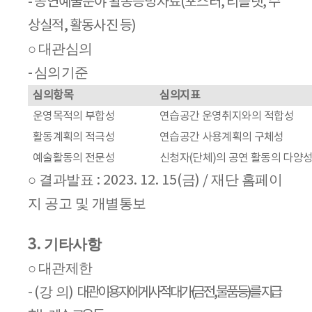
-
공연예술분야 활동증빙자료
(
포스터
,
리플렛
,
수
상실적
,
활동사진 등
)
대관심의
○
심의기준
-
심의항목
심의지표
운영목적의 부합성
연습공간 운영취지와의 적합성
활동계획의 적극성
연습공간 사용계획의 구체성
예술활동의 전문성
신청자
(
단체
)
의 공연 활동의 다양성
결과발표
금
재단 홈페이
○
: 2023. 12. 15(
) /
지 공고 및 개별통보
3.
기타사항
대관제한
○
강 의
-
(
)
대관 이용자에게 사적 대가
(
금전
,
물품 등
)
를 지급