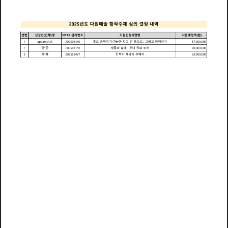
년
다
원
예
술
창
작
주
체
심
의
결
정
내
역
도
2
0
2
5
연
번
신
청
인
단
체
명
관
리
번
지
원
신
청
사
업
명
지
원
예
정
액
원
호
(
)
N
C
A
S
(
)
홀
직
이
기
가
리
께
하
기
움
능
한
깊
먼
곳
으
함
1
/
U
S
2
0
2
5
0
3
4
4
0
로
(
고
로
)
그
고
6
7
0
0
0
0
0
0
t
a
p
p
a
r
a
권
새
들
의
날
에
무
대
위
의
봇
준
2
*
2
0
2
5
0
1
1
5
9
로
0
0
0
0
0
0
0
7
:
김
용
전
과
해
방
의
폐
지
복
유
3
*
2
0
2
5
0
3
4
2
7
6
3
0
0
0
0
0
0