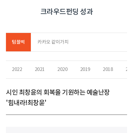
크라우드펀딩 성과
텀블벅
카카오 같이가치
2022
2021
2020
2019
2018
201
시인 최창윤의 회복을 기원하는 예술난장
'힘내라!최창윤'