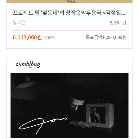
프로젝트 팀 '옆동네'의 창작음악무용극 <감정일기>
황고은
펀딩마감
6,013,000원
목표금액 6,000,000원
100%