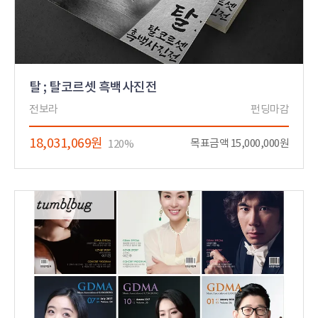
탈 ; 탈코르셋 흑백사진전
전보라
펀딩마감
18,031,069원
목표금액 15,000,000원
120%