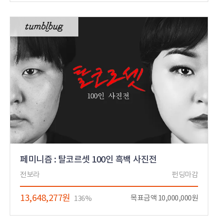
페미니즘 : 탈코르셋 100인 흑백 사진전
전보라
펀딩마감
13,648,277원
목표금액 10,000,000원
136%