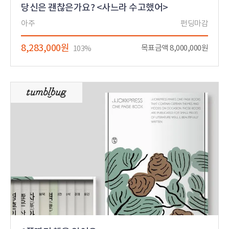
당신은 괜찮은가요? <사느라 수고했어>
아주
펀딩마감
8,283,000원
목표금액 8,000,000원
103%