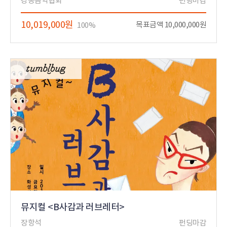
강동음악협회
펀딩마감
10,019,000원
목표금액 10,000,000원
100%
뮤지컬 <B사감과 러브레터>
장항석
펀딩마감