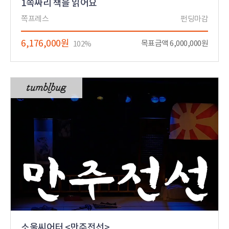
1쪽짜리 책을 읽어요
쪽프레스
펀딩마감
6,176,000원
목표금액 6,000,000원
102%
소울씨어터 <만주전선>