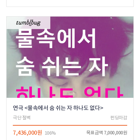
연극 <물속에서 숨 쉬는 자 하나도 없다>
극단 절벽
펀딩마감
7,436,000원
목표금액 7,000,000원
106%