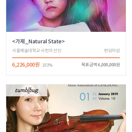
<가제_Natural State>
서울예술대학교 사천의 선인
펀딩마감
6,226,000원
목표금액 6,000,000원
103%