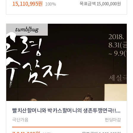
15,110,995원
목표금액 15,000,000원
100%
빨치산할머니와 박카스할머니의 생존투쟁연극!!<고령 수감자>
극단가음
펀딩마감