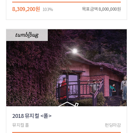
8,309,200원
목표금액 8,000,000원
103%
2018 뮤지컬 <폴>
뮤지컬 폴
펀딩마감