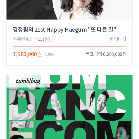
김정림의 21st Happy Haegum "또 다른 길"
전통연희연구소 [원]
펀딩마감
7,680,000원
목표금액 6,000,000원
128%