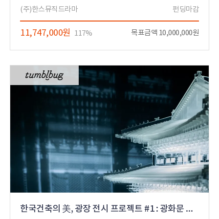
(주)한스뮤직드라마
펀딩마감
11,747,000원
목표금액 10,000,000원
117%
한국건축의 美, 광장 전시 프로젝트 #1 : 광화문 광장