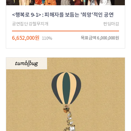
<행복로 9-1> : 피해자를 보듬는 '희망'적인 공연
공연집단 강철무지개
펀딩마감
6,652,000원
목표금액 6,000,000원
110%