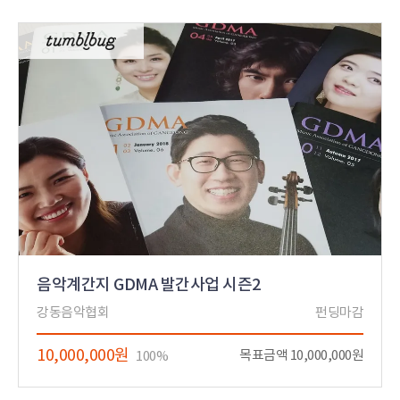
음악계간지 GDMA 발간사업 시즌2
강동음악협회
펀딩마감
10,000,000원
목표금액 10,000,000원
100%