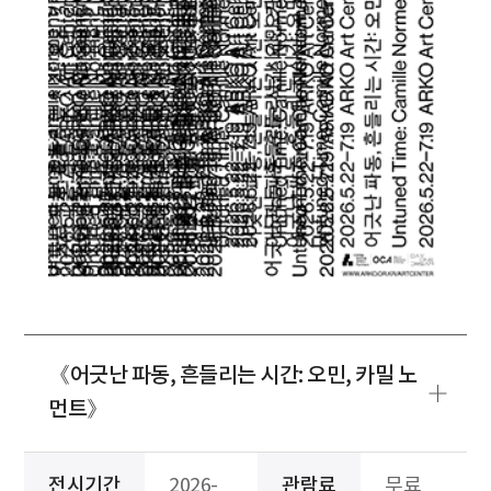
《어긋난 파동, 흔들리는 시간: 오민, 카밀 노
먼트》
전시기간
2026-
관람료
무료