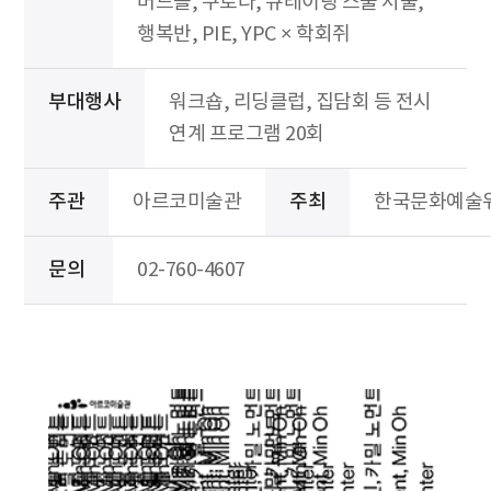
버드콜, 쿠로다, 큐레이팅 스쿨 서울,
행복반, PIE, YPC × 학회쥐
부대행사
워크숍, 리딩클럽, 집담회 등 전시
연계 프로그램 20회
주관
아르코미술관
주최
한국문화예술
문의
02-760-4607