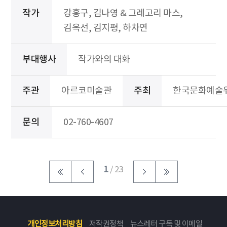
작가
강홍구, 김나영 & 그레고리 마스,
김옥선, 김지평, 하차연
부대행사
작가와의 대화
주관
아르코미술관
주최
한국문화예술
문의
02-760-4607
1
/ 23
개인정보처리방침
저작권정책
뉴스레터 구독 및 이메일