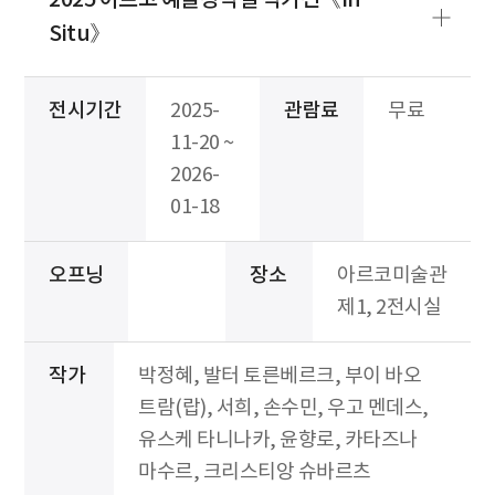
Situ》
전시기간
2025-
관람료
무료
11-20 ~
2026-
01-18
오프닝
장소
아르코미술관
제1, 2전시실
작가
박정혜, 발터 토른베르크, 부이 바오
트람(랍), 서희, 손수민, 우고 멘데스,
유스케 타니나카, 윤향로, 카타즈나
마수르, 크리스티앙 슈바르츠