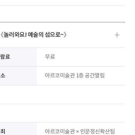
회《놀러와요! 예술의 섬으로~》
관람료
무료
장소
아르코미술관 1층 공간열림
주최
아르코미술관 × 인문정신확산팀