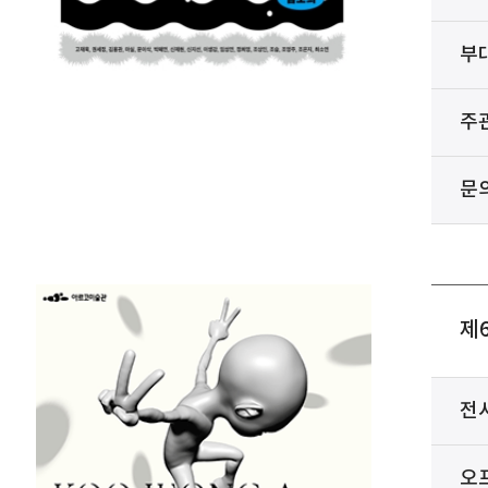
부
주
문
제
전
오