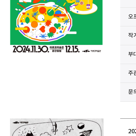
오
작
부
주
문
2