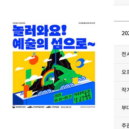
2
전
오
작
부
주