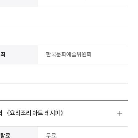
주최
한국문화예술위원회
시회 《요리조리 아트 레시피》
관람료
무료