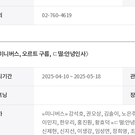
의
02-760-4619
미니버스, 오르트 구름, ㄷ떨:안녕인사》
시기간
2025-04-10 ~ 2025-05-18
프닝
가
«미니버스» 강석호, 권오상, 김솔이, 노은주
이민지, 한우리, 홍진훤, 황효덕 «ㄷ떨:안녕
신제현, 신지선, 이생강, 임성연, 정희영, 