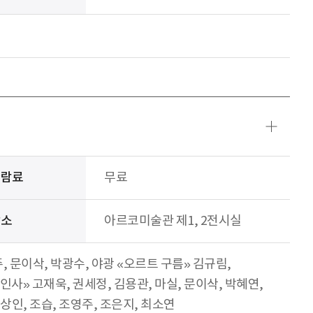
관람료
무료
장소
아르코미술관 제1, 2전시실
, 문이삭, 박광수, 야광 «오르트 구름» 김규림,
인사» 고재욱, 권세정, 김용관, 마실, 문이삭, 박혜연,
조상인, 조습, 조영주, 조은지, 최소연