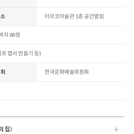
장소
아르코미술관 1층 공간열림
여자 86명
탬프 엽서 만들기 등)
주최
한국문화예술위원회
의 집》