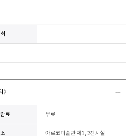
주최
시티》
관람료
무료
장소
아르코미술관 제1, 2전시실