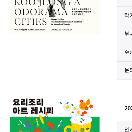
작
부
주
문
2
전