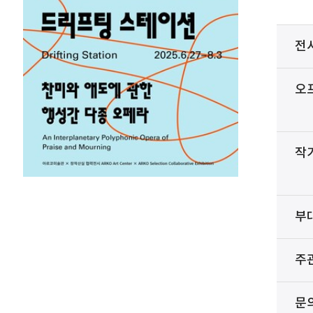
전
오
작
부
주
문