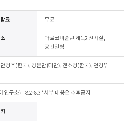
관람료
무료
장소
아르코미술관 제1,2 전시실,
공간열림
 안정주(한국), 장은만(대만), 전소정(한국), 천경우
구소〉 8.2-8.3 *세부 내용은 추후공지
주최