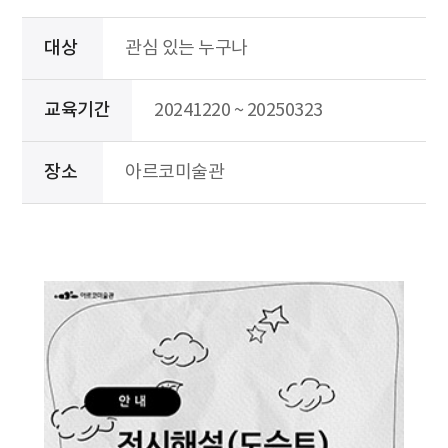
대상
관심 있는 누구나
교육기간
20241220 ~ 20250323
장소
아르코미술관