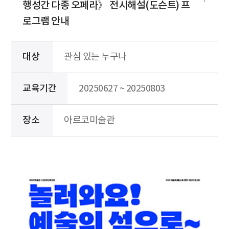
행성간 다종 오페라》 전시해설(도슨트) 프
로그램 안내
대상
관심 있는 누구나
교육기간
20250627 ~ 20250803
장소
아르코미술관