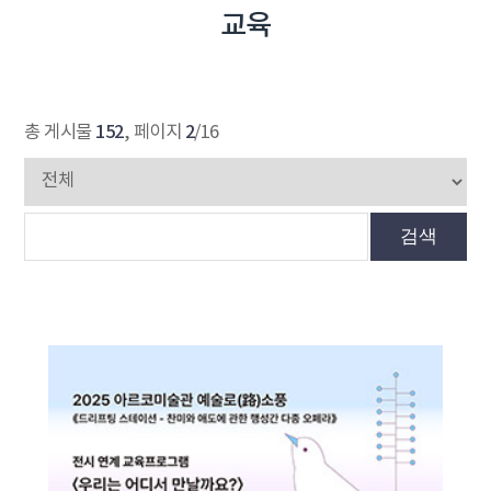
교육
152
2
총 게시물
, 페이지
/16
검색