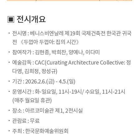
▣ 전시개요
전시명 : 베니스비엔날레 제19회 국제건축전 한국관 귀국
전 《두껍아 두껍아: 집의 시간》
참여작가 : 김현종, 박희찬, 양예나, 이다미
예술감독 : CAC(Curating Architecture Collective: 정
다영, 김희정, 정성규)
기간 : 2026.2.6.(금) - 4.5.(일)
운영시간 : 화-일요일, 11시-19시/ 수요일, 11시-21시
(매주 월요일 휴관)
장소 : 아르코미술관 제1, 2전시실
관람료 : 무료
주최 : 한국문화예술위원회