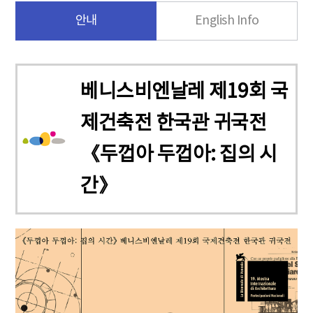
안내
English Info
베니스비엔날레 제19회 국
제건축전 한국관 귀국전
《두껍아 두껍아: 집의 시
간》