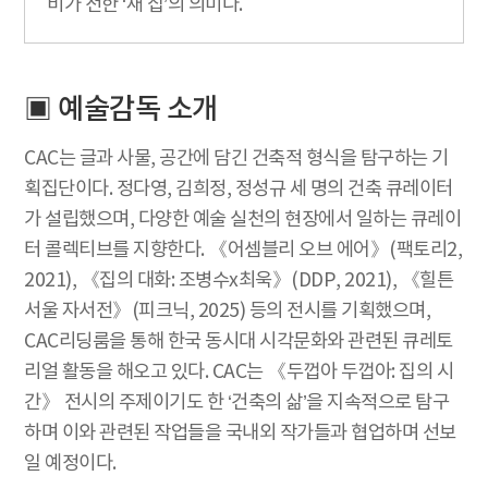
비가 전한 ‘새 집’의 의미다.
▣ 예술감독 소개
CAC는 글과 사물, 공간에 담긴 건축적 형식을 탐구하는 기
획집단이다. 정다영, 김희정, 정성규 세 명의 건축 큐레이터
가 설립했으며, 다양한 예술 실천의 현장에서 일하는 큐레이
터 콜렉티브를 지향한다. 《어셈블리 오브 에어》(팩토리2,
2021), 《집의 대화: 조병수x최욱》(DDP, 2021), 《힐튼
서울 자서전》(피크닉, 2025) 등의 전시를 기획했으며,
CAC리딩룸을 통해 한국 동시대 시각문화와 관련된 큐레토
리얼 활동을 해오고 있다. CAC는 《두껍아 두껍아: 집의 시
간》 전시의 주제이기도 한 ‘건축의 삶’을 지속적으로 탐구
하며 이와 관련된 작업들을 국내외 작가들과 협업하며 선보
일 예정이다.