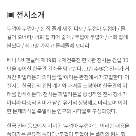
▣ 전시소개
두껍아 두껍아 / 헌 집 줄게 새 집 다오 / 두껍아 두껍아 / 물
길어 오너라/ 너희 집 지어 줄게 / 두껍아 두껍아 / 너희 집에
불났다 / 쇠고랑 가지고 뚤레뚤레 오너라
베니스비엔날레 제19회 국제건축전 한국관 전시는 건립 30
년을 맞이한 한국관 건축을 탐구한다. 그간 수많은 전시가 거
쳐간 파빌리온의 의미를 ‘집’이라는 관점에서 재고찰한다. 이
전시는 한국관의 건립 계기와 과거를 조명하며 한국관의 미
래를 탐색해본다. 전시는 파빌리온을 중성적인 전시 장소가
아니라 다층적 의미가 담긴 유기적 생명체로 바라보며 이러
한 문제의식을 촉발하는 연구와 시각물로 구성되었다.
한국 전래 동요에서 가져온 ‘두껍아 두껍아’는 이러한 내용을
풀어가는 은유적 틀이다. ‘두껍아 두껍아’는 폴리의 원시 형