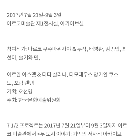
2017년 7월 21일-9월 3일
아르코미술관 제1전시실, 아카이브실
참여작가: 마르코 쿠수마위자야 & 루작, 배영환, 임종업, 최
선아, 슬기와 민,
이르완 아흐멧 & 티타 살리나, 티모데우스 앙가완 쿠스
노, 포럼 렌텡
기획: 오선영
주최: 한국문화예술위원회
7 1/2 프로젝트는 2017년 7월 21일부터 9월 3일까지 아르
코 미술관에서 <두 도시 이야기: 기억의 서사적 아카이브