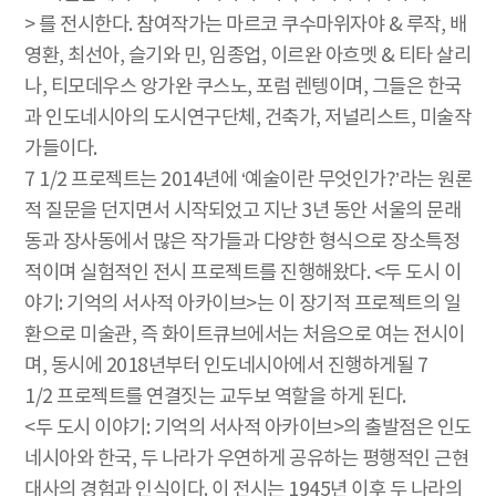
> 를 전시한다. 참여작가는 마르코 쿠수마위자야 & 루작, 배
영환, 최선아, 슬기와 민, 임종업, 이르완 아흐멧 & 티타 살리
나, 티모데우스 앙가완 쿠스노, 포럼 렌텡이며, 그들은 한국
과 인도네시아의 도시연구단체, 건축가, 저널리스트, 미술작
가들이다.
7 1/2 프로젝트는 2014년에 ‘예술이란 무엇인가?’라는 원론
적 질문을 던지면서 시작되었고 지난 3년 동안 서울의 문래
동과 장사동에서 많은 작가들과 다양한 형식으로 장소특정
적이며 실험적인 전시 프로젝트를 진행해왔다. <두 도시 이
야기: 기억의 서사적 아카이브>는 이 장기적 프로젝트의 일
환으로 미술관, 즉 화이트큐브에서는 처음으로 여는 전시이
며, 동시에 2018년부터 인도네시아에서 진행하게될 7
1/2 프로젝트를 연결짓는 교두보 역할을 하게 된다.
<두 도시 이야기: 기억의 서사적 아카이브>의 출발점은 인도
네시아와 한국, 두 나라가 우연하게 공유하는 평행적인 근현
대사의 경험과 인식이다. 이 전시는 1945년 이후 두 나라의