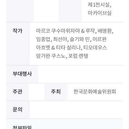
제1전시실,
아카이브실
작가
마르코 쿠수마위자야 & 루작, 배영환,
임종업, 최선아, 슬기와 민, 이르완
아흐멧 & 티타 살리나, 티모데우스
앙가완 쿠스노, 포럼 렌텡
부대행사
주관
주최
한국문화예술위원회
문의
첨부파일