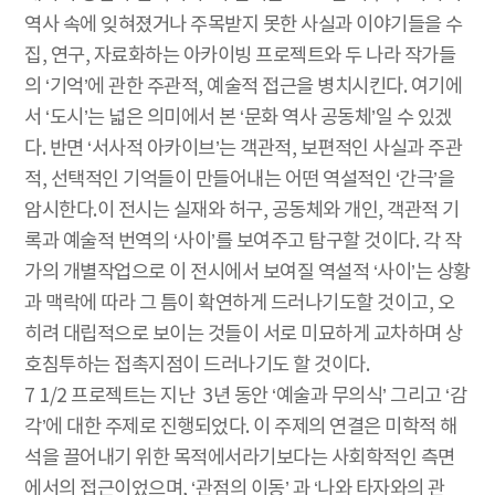
역사 속에 잊혀졌거나 주목받지 못한 사실과 이야기들을 수
집, 연구, 자료화하는 아카이빙 프로젝트와 두 나라 작가들
의 ‘기억’에 관한 주관적, 예술적 접근을 병치시킨다. 여기에
서 ‘도시’는 넓은 의미에서 본 ‘문화 역사 공동체’일 수 있겠
다. 반면 ‘서사적 아카이브’는 객관적, 보편적인 사실과 주관
적, 선택적인 기억들이 만들어내는 어떤 역설적인 ‘간극’을
암시한다.이 전시는 실재와 허구, 공동체와 개인, 객관적 기
록과 예술적 번역의 ‘사이’를 보여주고 탐구할 것이다. 각 작
가의 개별작업으로 이 전시에서 보여질 역설적 ‘사이’는 상황
과 맥락에 따라 그 틈이 확연하게 드러나기도할 것이고, 오
히려 대립적으로 보이는 것들이 서로 미묘하게 교차하며 상
호침투하는 접촉지점이 드러나기도 할 것이다.
7 1/2 프로젝트는 지난 3년 동안 ‘예술과 무의식’ 그리고 ‘감
각’에 대한 주제로 진행되었다. 이 주제의 연결은 미학적 해
석을 끌어내기 위한 목적에서라기보다는 사회학적인 측면
에서의 접근이었으며, ‘관점의 이동’ 과 ‘나와 타자와의 관