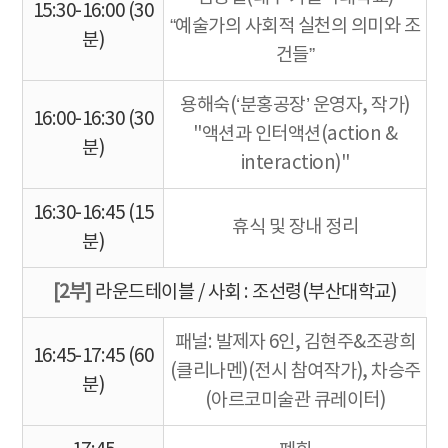
15:30-16:00 (30
“예술가의 사회적 실천의 의미와 조
분)
건들”
용해숙(‘분홍공장’ 운영자, 작가)
16:00-16:30 (30
"액션과 인터액션(action &
분)
interaction)"
16:30-16:45 (15
휴식 및 장내 정리
분)
[2부]
라운드테이블 / 사회 : 조선령(부산대학교)
패널: 발제자 6인, 김현주&조광희
16:45-17:45 (60
(클리나멘)(전시 참여작가), 차승주
분)
(아르코미술관 큐레이터)