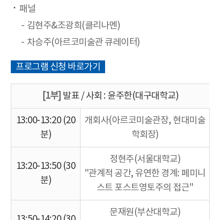
패널
김현주&조광희(클리나멘)
차승주(아르코미술관 큐레이터)
프로그램 신청 바로가기
[1부]
발표 / 사회 : 윤주한(대구대학교)
13:00-13:20 (20
개회사(아르코미술관장, 현대미술
분)
학회장)
정현주(서울대학교)
13:20-13:50 (30
"관계적 공간, 유연한 경계: 페미니
분)
스트 포스트영토주의 접근"
문재원(부산대학교)
13:50-14:20 (30