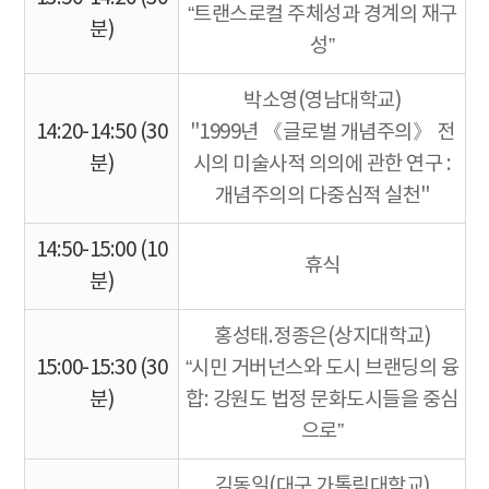
“트랜스로컬 주체성과 경계의 재구
분)
성”
박소영(영남대학교)
14:20-14:50 (30
"1999년 《글로벌 개념주의》 전
분)
시의 미술사적 의의에 관한 연구 :
개념주의의 다중심적 실천"
14:50-15:00 (10
휴식
분)
홍성태.정종은(상지대학교)
15:00-15:30 (30
“시민 거버넌스와 도시 브랜딩의 융
분)
합: 강원도 법정 문화도시들을 중심
으로”
김동일(대구 가톨릭대학교)