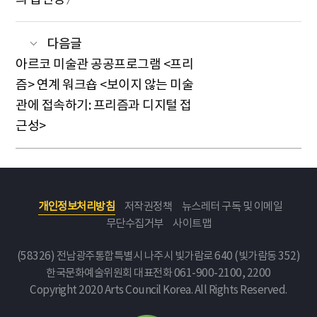
다음글
아르코 미술관 공공프로그램 <프리
즘> 연계 워크숍 <보이지 않는 미술
관에 접속하기: 프리즘과 디지털 접
근성>
개인정보처리방침
저작권정책
뉴스레터 구독 및 이메일
무단수집거부
사이트맵
(58326) 전남광주통합특별시 나주시 빛가람로 640 (빛가람동 352)
한국문화예술위원회
대표전화 061-900-2100, 2200
Copyright 2020 Arts Council Korea. All Rights Reserved.