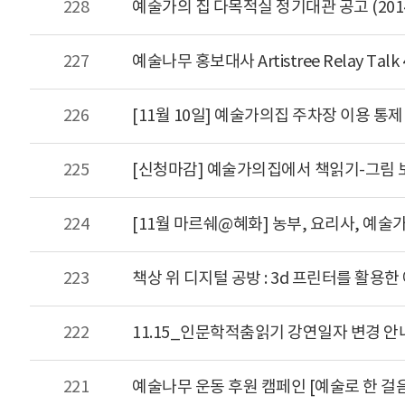
228
예술가의 집 다목적실 정기대관 공고 (2014
227
예술나무 홍보대사 Artistree Relay Ta
226
[11월 10일] 예술가의집 주차장 이용 통제
225
[신청마감] 예술가의집에서 책읽기-그림 보
224
[11월 마르쉐@혜화] 농부, 요리사, 예
223
책상 위 디지털 공방 : 3d 프린터를 활용
222
11.15_인문학적춤읽기 강연일자 변경 안
221
예술나무 운동 후원 캠페인 [예술로 한 걸음