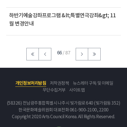
하반기예술강좌프로그램 &lt;특별연극강좌&gt; 11
월 변경안내
66
/ 87
개인정보처리방침
저작권정책
뉴스레터 구독 및 이메일
무단수집거부
사이트맵
(58326) 전남광주통합특별시 나주시 빛가람로 640 (빛가람동 352)
한국문화예술위원회
대표전화 061-900-2100, 2200
Copyright 2020 Arts Council Korea. All Rights Reserved.