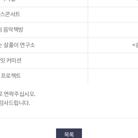
스콘서트
의 음악책방
는 살풀이 연구소
<
레잇 커미션
 프로젝트
)로 연락주십시오.
 감사드립니다.
목록