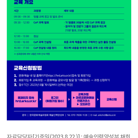
자료담당자[기준일(2023.8.22.)] : 예술인력양성부 채희