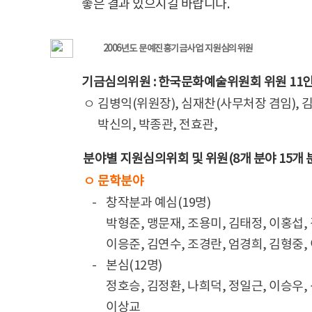
좋은 결과 있으시길 바랍니다.
2006년도 문예진흥기금사업 지원심의위원
기금심의위원 : 한국문화예술위원회 위원 11
ㅇ 김병익(위원장), 심재찬(사무처장 겸임), 김
ㅇ
박신의, 박종관, 전효관,
분야별 지원심의위회 및 위원(8개 분야 15개 분
ㅇ 문학분야
-
창작분과 예심(19명)
박형준, 맹문재, 조용미, 김태정, 이홍섭,
이응준, 김연수, 조경란, 엄경희, 김형중,
-
본심(12명)
정호승, 김정환, 나희덕, 정일근, 이승우,
이상교