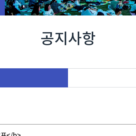
공지사항
표</b>