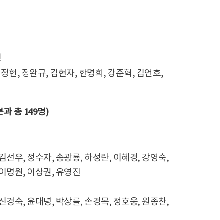
인
정헌, 정완규, 김현자, 한명희, 강준혁, 김언호,
과 총 149명)
 김선우, 정수자, 송광룡, 하성란, 이혜경, 강영숙,
 이명원, 이상권, 유영진
 신경숙, 윤대녕, 박상률, 손경목, 정호웅, 원종찬,