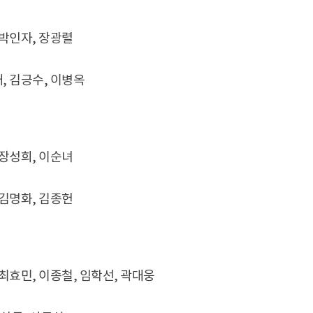
 박인자, 장광렬
, 김긍수, 이병옥
 장성희, 이순녀
 김명화, 김종헌
 최효민, 이종철, 임학선, 곽대웅