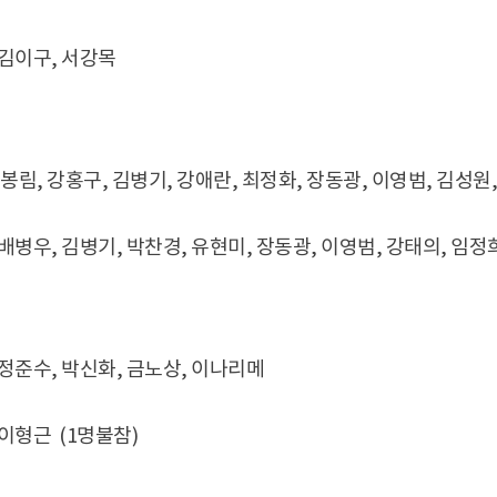
 김이구, 서강목
최봉림, 강홍구, 김병기, 강애란, 최정화, 장동광, 이영범, 김성원
 배병우, 김병기, 박찬경, 유현미, 장동광, 이영범, 강태의, 임정
 정준수, 박신화, 금노상, 이나리메
 이형근 (1명불참)