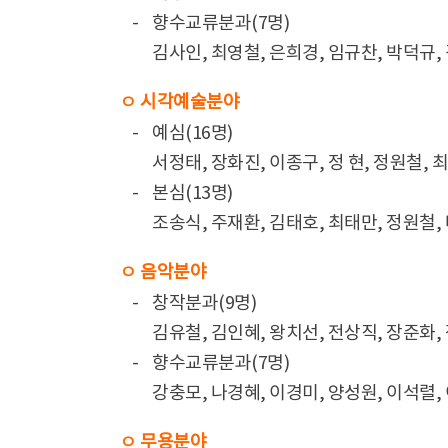
-
향수교류분과(7명)
김사인, 최영철, 은희경, 임규찬, 박덕규,
ㅇ 시각예술분야
-
예심(16명)
서정태, 장화진, 이종구, 정 현, 정원철, 
-
본심(13명)
조송식, 주재환, 김태호, 최태만, 정원철,
ㅇ 음악분야
-
창작분과(9명)
김유철, 김인혜, 왕치선, 전상직, 장준화,
-
향수교류분과(7명)
강충모, 나경혜, 이경미, 양성원, 이석렬,
ㅇ 무용분야