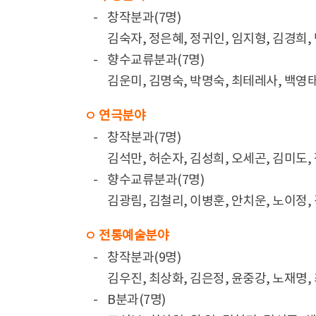
-
창작분과(7명)
김숙자, 정은혜, 정귀인, 임지형, 김경희,
-
향수교류분과(7명)
김운미, 김명숙, 박명숙, 최테레사, 백영태
ㅇ 연극분야
-
창작분과(7명)
김석만, 허순자, 김성희, 오세곤, 김미도,
-
향수교류분과(7명)
김광림, 김철리, 이병훈, 안치운, 노이정,
ㅇ 전통예술분야
-
창작분과(9명)
김우진, 최상화, 김은정, 윤중강, 노재명,
-
B분과(7명)