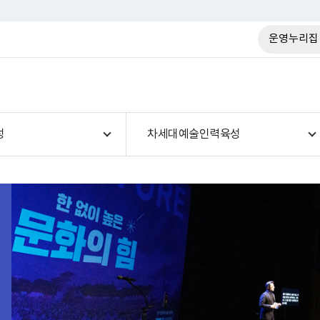
운영누리집
성
차세대예술인력육성