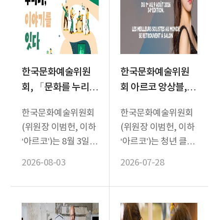
한국문화예술위원
한국문화예술위원
회, 「문화를 누리
회 아르코 앙상블, 프
다, 이야기를 잇다」
랑스‘살롱 드 프로방
한국문화예술위원회
한국문화예술위원회
2026년 문화누리카
스 국제 실내악 페스
(위원장 이범헌, 이하
(위원장 이범헌, 이하
드 수기공모전 개최
티벌’초청
‘아르코’)는 8월 3일부
‘아르코’)는 청년 클래
터 31일까지 2026년
식 인재 육성 프로젝
2026-08-03
2026-07-28
문화누리카드 수기공
트 <아르코 앙상블
모전 「문화를 누리...
(ARKO Ensemble...