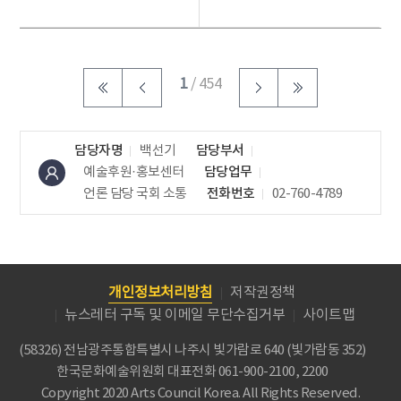
국제사업) 선정 프로
현하는 경험을 통해
젝트인 ...
문해력과...
1
/ 454
담당자명
백선기
담당부서
예술후원·홍보센터
담당업무
언론 담당
국회 소통
전화번호
02-760-4789
개인정보처리방침
저작권정책
뉴스레터 구독 및 이메일 무단수집거부
사이트맵
(58326) 전남광주통합특별시 나주시 빛가람로 640 (빛가람동 352)
한국문화예술위원회
대표전화 061-900-2100, 2200
Copyright 2020 Arts Council Korea. All Rights Reserved.