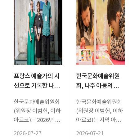
프랑스 예술가의 시
한국문화예술위원
선으로 기록한 나주,
회, 나주 아동의 일상
<나주 탐험기 프로
을 담은 그림책 제작
한국문화예술위원회
한국문화예술위원회
젝트> 성과공유회
프로그램 <나주 일
(위원장 이범헌, 이하
(위원장 이범헌, 이하
성료
상 관찰기> 운영
아르코)는 2026년 인
아르코)는 지역 아동
바운드국제협력강화
들이 자신의 일상을
2026-07-27
2026-07-21
사업(이하 인바운드
기록하고 이야기로 표