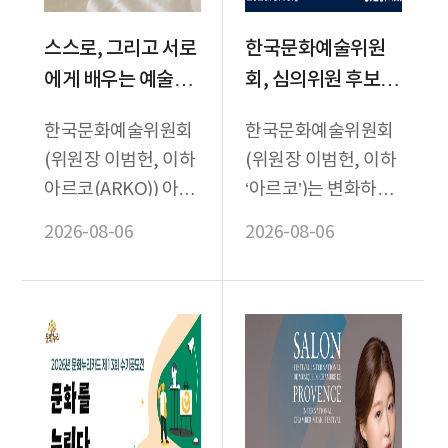
스스로, 그리고 서로
한국문화예술위원
에게 배우는 예술가
회, 심의위원 후보단
들의 창작 과정 조명
신규 모집 “공정한
한국문화예술위원회
한국문화예술위원회
아르코미술관,⟪예술
심의, 현장과 함께하
(위원장 이범헌, 이하
(위원장 이범헌, 이하
학교: 우리가 서로의
는 다양한 전문가를
아르코(ARKO)) 아르
‘아르코’)는 변화하는
학교가 될 때,⟫개최
모십니다”
코미술관은 《예술 학
예술현장에 발맞춰 심
2026-08-06
2026-08-06
교: 우리가 서로의 학
의위원의 전문성·공
교가 될 때,》(이하 ...
정성·현장성을 한층
강화하...