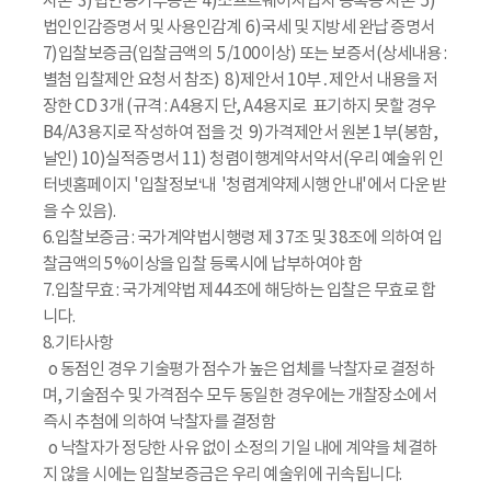
사본 3)법인등기부등본 4)소프트웨어사업자 등록증 사본 5)
법인인감증명서 및 사용인감계 6)국세 및 지방세 완납 증명서
7)입찰보증금(입찰금액의 5/100이상) 또는 보증서(상세내용 :
별첨 입찰제안 요청서 참조) 8)제안서 10부․제안서 내용을 저
장한 CD 3개 (규격 : A4용지 단, A4용지로 표기하지 못할 경우
B4/A3용지로 작성하여 접을 것 9)가격제안서 원본 1부(봉함,
날인) 10)실적증명서 11) 청렴이행계약서약서(우리 예술위 인
터넷홈페이지 '입찰정보‘내 '청렴계약제시행 안내'에서 다운 받
을 수 있음).
6.입찰보증금 : 국가계약법시행령 제 37조 및 38조에 의하여 입
찰금액의 5%이상을 입찰 등록시에 납부하여야 함
7.입찰무효 : 국가계약법 제44조에 해당하는 입찰은 무효로 합
니다.
8.기타사항
o 동점인 경우 기술평가 점수가 높은 업체를 낙찰자로 결정하
며, 기술점수 및 가격점수 모두 동일한 경우에는 개찰장소에서
즉시 추첨에 의하여 낙찰자를 결정함
o 낙찰자가 정당한 사유 없이 소정의 기일 내에 계약을 체결하
지 않을 시에는 입찰보증금은 우리 예술위에 귀속됩니다.