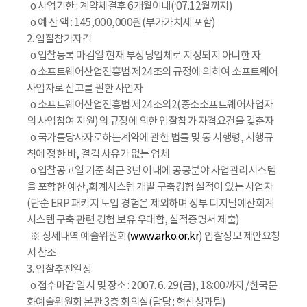
o 사업기한 : 계약체결후 6개월이내(‘07.12월까지)
o 예 산 액 : 145,000,000원(부가가치세 포함)
2. 입찰참가자격
o 입찰등록 마감일 현재 부정당업체로 지정되지 아니한 자
o 소프트웨어산업진흥법 제24조의 규정에 의하여 소프트웨어
사업자로 신고를 필한 사업자
o 소프트웨어산업진흥법 제24조의2(중소소프트웨어사업자
의 사업참여 지원)의 규정에 의한 입찰참가 자격요건을 갖춘자
o 국가를당사자로하는계약에 관한 법률 및 동 시행령, 시행규
칙에 정한 바, 결격 사유가 없는 업체
o 입찰공고일 기준 최근 3년 이내에 공공분야 사업관리시스템
을 포함한 예산,회계시스템 개발 구축경험 실적이 있는 사업자
(단순 ERP 패키지 도입 경험은 제외하며 정부 디지털예산회계
시스템 구축 관련 경험 보유 우대함, 실적증명서 제출)
※ 상세내역 예술위원회(
www.arko.or.kr
) 입찰정보 제안요청
서 참조
3. 입찰추진일정
o 접수마감 일시 및 장소 : 2007. 6. 29(금), 18:00까지 /한국문
화예술위원회 본관 3층 회의실(담당 : 혁신성과팀)