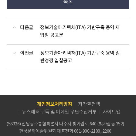
목록
다음글
정보기술아키텍처(ITA) 기반구축 용역 재
입찰 공고문
이전글
정보기술아키텍처(ITA) 기반구축 용역 일
반경쟁 입찰공고
개인정보처리방침
저작권정책
뉴스레터 구독 및 이메일 무단수집거부
사이트맵
(58326) 전남광주통합특별시 나주시 빛가람로 640 (빛가람동 352)
한국문화예술위원회
대표전화 061-900-2100, 2200