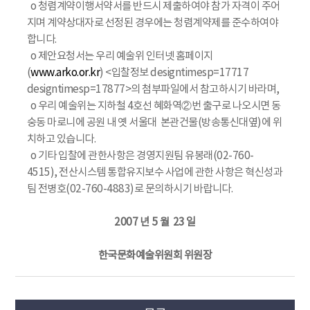
o 청렴계약이행서약서를 반드시 제출하여야 참가 자격이 주어
지며 계약상대자로 선정된 경우에는 청렴계약제를 준수하여야
합니다.
o 제안요청서는 우리 예술위 인터넷 홈페이지
(
www.arko.or.kr
) <입찰정보 designtimesp=17717
designtimesp=17877>의 첨부파일에서 참고하시기 바라며,
o 우리 예술위는 지하철 4호선 혜화역②번 출구로 나오시면 동
숭동 마로니에 공원 내 옛 서울대 본관건물(방송통신대옆)에 위
치하고 있습니다.
o 기타 입찰에 관한사항은 경영지원팀 유봉래(02-760-
4515), 전산시스템 통합유지보수 사업에 관한 사항은 혁신성과
팀 전병호(02-760-4883)로 문의하시기 바랍니다.
2007 년 5 월 23 일
한국문화예술위원회 위원장