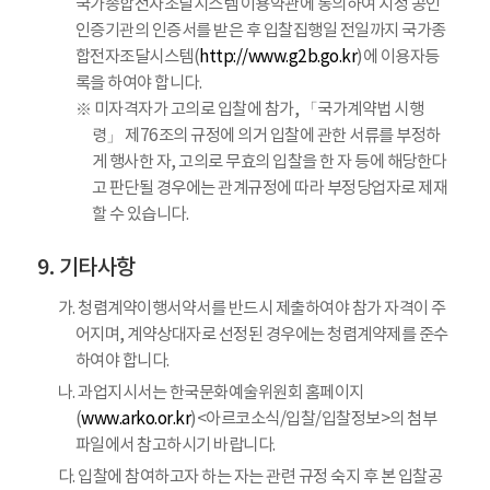
국가종합전자조달시스템 이용약관에 동의하여 지정 공인
인증기관의 인증서를 받은 후 입찰집행일 전일까지 국가종
합전자조달시스템(
http://www.g2b.go.kr
)에 이용자등
록을 하여야 합니다.
※ 미자격자가 고의로 입찰에 참가, 「국가계약법 시행
령」 제76조의 규정에 의거 입찰에 관한 서류를 부정하
게 행사한 자, 고의로 무효의 입찰을 한 자 등에 해당한다
고 판단될 경우에는 관계규정에 따라 부정당업자로 제재
할 수 있습니다.
기타사항
가. 청렴계약이행서약서를 반드시 제출하여야 참가 자격이 주
어지며, 계약상대자로 선정된 경우에는 청렴계약제를 준수
하여야 합니다.
나. 과업지시서는 한국문화예술위원회 홈페이지
(
www.arko.or.kr
)<아르코소식/입찰/입찰정보>의 첨부
파일에서 참고하시기 바랍니다.
다. 입찰에 참여하고자 하는 자는 관련 규정 숙지 후 본 입찰공