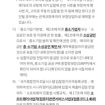
미자격자가 고의로 입찰에 참가, 「국가계약법 시행령」
제76조의 규정에 의거 입찰에 관한 서류를 부정하게 행
사한 자, 고의로 무효의 입찰을 한 자 등에 해당 한다고 판
단될 경우에는 관계규정에 따라 부정당업자로 제재할 수
있습니다.
중소기업자
다. 「중소기업기본법」제2조에 따른
또는「소
소상공인
상공인 보호 및 지원에 관 한 법률」제2조에 따른
으로서「중소기업 범위 및 확인에 관한 규정」에 따라 발
중·소기업·소상공인 확인서
급된
(계약체결일까지 발급된
것으로 유효기간 내에 있어야 함)를 소지한 업체
※ 입찰마감일 전일까지 발급된 것으로 유효기간 내에 있
어야 하며, 중소기업 공공구매 종합정보망(SMPP)에서
확인이 되어야 합니다.(확인되지 않을 경우 낙찰자에서
제외)
라. 「국가종합전자조달시스템 입찰참가자격등록규정」에
의하여 반드시 나라장터(G2B)에 입찰서 제출마감일 전일
소
까지 「소프트웨어 진흥법 시행규칙」제 17조에 의한
프트웨어사업자(컴퓨터관련서비스사업)(업종코드:1468)
으로 입찰참가자격을 등록한 자