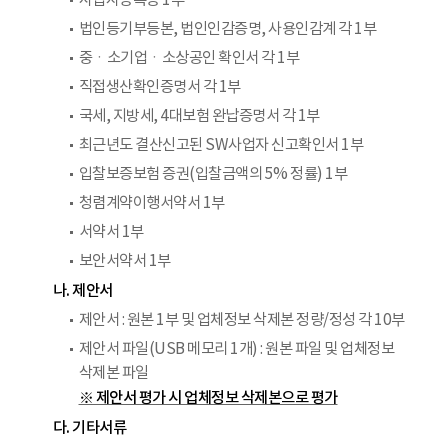
사업자등록증 1부
법인등기부등본, 법인인감증명, 사용인감계 각 1부
중ㆍ소기업ㆍ소상공인 확인서 각 1부
직접생산확인증명서 각 1부
국세, 지방세, 4대보험 완납증명서 각 1부
최근년도 결산신고된 SW사업자 신고확인서 1부
입찰보증보험 증권(입찰금액의 5% 정률) 1부
청렴계약이행서약서 1부
서약서 1부
보안서약서 1부
나. 제안서
제안서 : 원본 1부 및 업체정보 삭제본 정량/정성 각 10부
제안서 파일(USB 메모리 1개) : 원본 파일 및 업체정보
삭제본 파일
※ 제안서 평가 시 업체정보 삭제본으로 평가
다. 기타서류