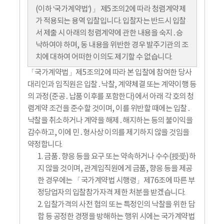
(이하 ‘국가계약법’)」 제5조의2에 따라 청렴계약제
가 적용되는 용역 입찰입니다. 입찰자는 반드시 입찰
서 제출 시 아래의 청렴계약에 관한 내용을 숙지․승
낙하여야 하며, 동 내용을 위반한 경우 발주기관의 조
치에 대하여 어떠한 이의도 제기할 수 없습니다.
「국가계약법」제5조의2에 따라 본 입찰에 참여한 당사
대리인과 임직원은 입찰․낙찰, 계약체결 또는 계약이행 등
의 과정(준공․납품 이후를 포함한다)에서 아래 각 호의 청
렴계약 조건을 준수할 것이며, 이를 위반할 때에는 입찰․
낙찰을 취소하거나 계약을 해제․해지하는 등의 불이익을
감수하고, 이에 민․형사상 이의를 제기하지 않을 것임을
약정합니다.
1. 금품․향응 등을 요구 또는 약속하거나 수수(授受)하
지 않을 것이며, 관계임직원에게 금품, 향응 등을 제공
한 경우에는 「국가계약법 시행령」제76조에 따른 부
정당업자의 입찰참가자격 제한 처분을 받겠습니다.
2. 입찰가격의 사전 협의 또는 특정인의 낙찰을 위한 담
합 등 공정한 경쟁을 방해하는 행위 시에는 국가계약법