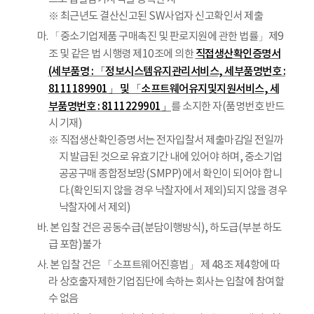
※ 최근년도 결산신고된 SW사업자 신고확인서 제출
마. 「중소기업제품 구매촉진 및 판로지원에 관한 법률」제9
직접생산확인증명서
조 및 같은 법 시행령 제10조에 의한
(세부품명 : 「정보시스템유지관리서비스, 세부품명번호 :
8111189901」 및 「소프트웨어유지및지원서비스, 세
부품명번호 : 8111229901」
를 소지한 자(품명번호 반드
시 기재)
※ 직접생산확인증명서는 전자입찰서 제출마감일 전일까
지 발급된 것으로 유효기간 내에 있어야 하며, 중소기업
공공구매 종합정보망(SMPP)에서 확인이 되어야 합니
다.(확인되지 않을 경우 낙찰자에서 제외)되지 않을 경우
낙찰자에서 제외)
바. 본 입찰 건은 공동수급(분담이행방식), 하도급(부분 하도
급 포함)불가
사. 본 입찰 건은 「소프트웨어진흥법」 제 48조 제4항에 따
라 상호출자제한기업집단에 속하는 회사는 입찰에 참여할
수 없음