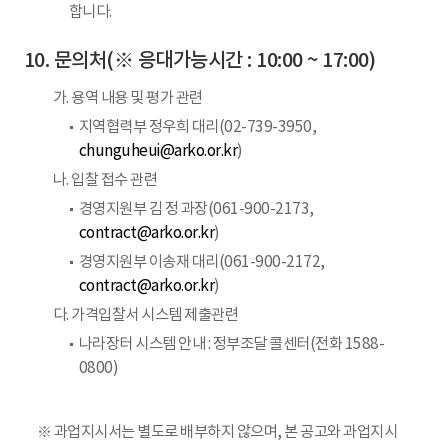
합니다.
문의처(※ 응대가능시간 : 10:00 ~ 17:00)
가. 용역 내용 및 평가 관련
지역협력부 정우희 대리(02-739-3950,
chunguheui@arko.or.kr
)
나. 입찰 접수 관련
경영지원부 김 정 과장(061-900-2173,
contract@arko.or.kr
)
경영지원부 이송재 대리(061-900-2172,
contract@arko.or.kr
)
다. 가격입찰서 시스템 제출관련
나라장터 시스템 안내 : 정부조달 콜센터(전화 1588-
0800)
※ 과업지시서는 별도로 배부하지 않으며, 본 공고와 과업지시