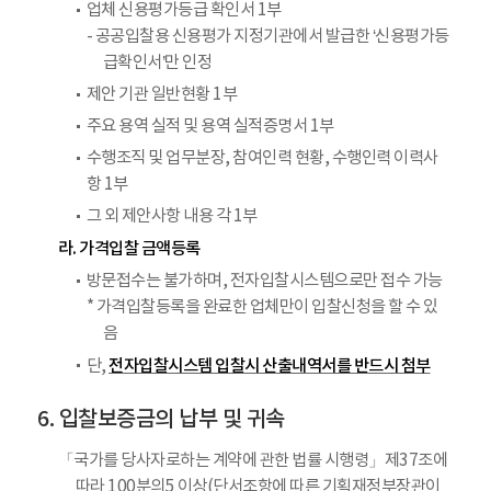
업체 신용평가등급 확인서 1부
- 공공입찰용 신용평가 지정기관에서 발급한 ‘신용평가등
급확인서’만 인정
제안 기관 일반현황 1부
주요 용역 실적 및 용역 실적증명서 1부
수행조직 및 업무분장, 참여인력 현황, 수행인력 이력사
항 1부
그 외 제안사항 내용 각 1부
라. 가격입찰 금액등록
방문접수는 불가하며, 전자입찰시스템으로만 접수 가능
* 가격입찰등록을 완료한 업체만이 입찰신청을 할 수 있
음
전자입찰시스템 입찰시 산출내역서를 반드시 첨부
단,
입찰보증금의 납부 및 귀속
「국가를 당사자로하는 계약에 관한 법률 시행령」제37조에
따라 100분의5 이상(단서조항에 따른 기획재정부장관이