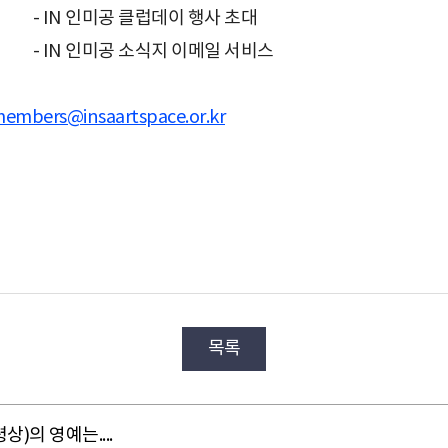
- IN 인미공 클럽데이 행사 초대
- IN 인미공 소식지 이메일 서비스
embers@insaartspace.or.kr
목록
)의 영예는....