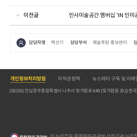
이전글
인사미술공간 멤버십 'IN 인미
담당자명
백선기
담당부서
예술후원·홍보센터
개인정보처리방침
저작권정책
뉴스레터 구독 및 이
(58326) 전남광주통합특별시 나주시 빛가람로 640 (빛가람동 352)
이 누리집은 문화체육관광부 산하기관 누리