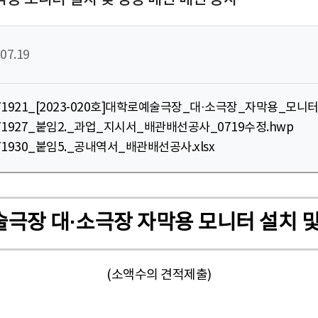
07.19
746971921_[2023-020호]대학로예술극장_대·소극장_자막용_
46971927_붙임2._과업_지시서_배관배선공사_0719수정.hwp
6971930_붙임5._공내역서_배관배선공사.xlsx
로예술극장 대·소극장 자막용 모니터 설치 
(소액수의 견적제출)