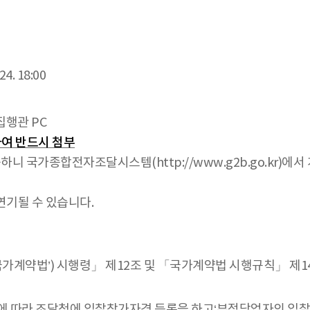
. 18:00
집행관 PC
여 반드시 첨부
하니 국가종합전자조달시스템(http://www.g2b.go.kr)
연기될 수 있습니다.
국가계약법’) 시행령」 제12조 및 「국가계약법 시행규칙」 제
따라 조달청에 입찰참가자격 등록을 하고‘부정당업자의 입찰참