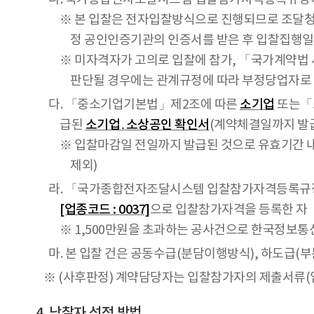
※ 본 입찰은 전자입찰방식으로 진행되므로 조달
정 공인인증기관의 인증서를 받은 후 입찰집행일 전
※ 미자격자가 고의로 입찰에 참가, 「국가계약법 시
판단될 경우에는 관계규정에 따라 부정당업자로 
다. 「중소기업기본법」제2조에 따른
소기업
또는「소
급된
소기업․소상공인 확인서
(계약체결일까지 발급
※ 입찰마감일 전일까지 발급된 것으로 유효기간 내
제외)
라. 「국가종합전자조달시스템 입찰참가자격등록규정
[업종코드 : 0037]
으로 입찰참가자격을 등록한 자
※ 1,500만원을 초과하는 공사건으로 한국정보통신
마. 본 입찰 건은 공동수급(분담이행방식), 하도급(부
※ (사후판정) 계약담당자는 입찰참가자의 제출서류(입
낙찰자 선정 방법