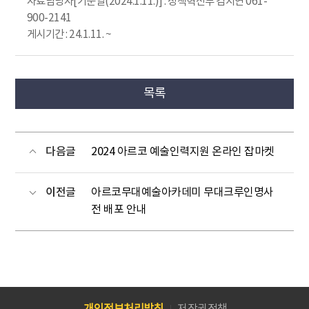
자료담당자[기준일(2024.1.11.)] : 정책혁신부 김지연 061-
900-2141
게시기간 : 24.1.11. ~
목록
다음글
2024 아르코 예술인력지원 온라인 잡마켓
이전글
아르코무대예술아카데미 무대크루인명사
전 배포 안내