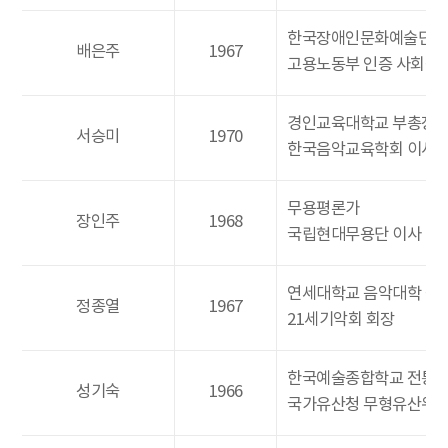
한국장애인문화예술단체
배은주
1967
고용노동부 인증 사회적
경인교육대학교 부총장
서승미
1970
한국음악교육학회 이사
무용평론가
장인주
1968
국립현대무용단 이사
연세대학교 음악대학 작
정종열
1967
21세기악회 회장
한국예술종합학교 전통
성기숙
1966
국가유산청 무형유산위원