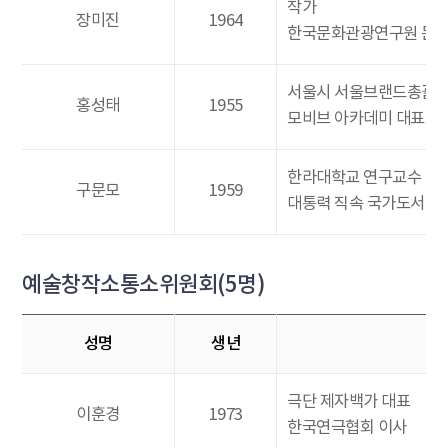
작가
장미진
1964
한국문화관광연구원 문
서울시 서울브랜드총괄
홍성태
1955
모비브 아카데미 대표교
한라대학교 연구교수
구문모
1959
대통력 직속 국가도서관
예술창작소통소위원회(5명)
성명
생년
극단 제자백가 대표
이훈경
1973
한국연극협회 이사