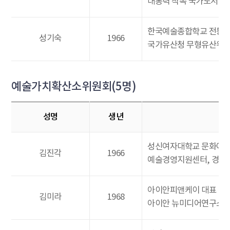
대통력 직속 국가도서관
한국예술종합학교 전통
성기숙
1966
국가유산청 무형유산위원
예술가치확산소위원회(5명)
성명
생년
성신여자대학교 문화예술
김진각
1966
예술경영지원센터, 경기
아이안피앤케이 대표
김미라
1968
아이안 뉴미디어연구소 