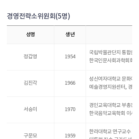
경영전략소위원회(5명)
성명
생년
국립박물관단지 통합운영
정갑영
1954
한국인문사회과학회회장
성신여자대학교 문화예술
김진각
1966
예술경영지원센터, 경기
경인교육대학교 부총장
서승미
1970
한국음악교육학회 이사
한라대학교 연구교수
구문모
1959