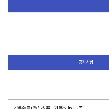
공지사항
<예술로(路) 소풍_가을> in 나주