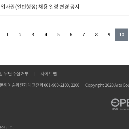
신입사원(일반행정) 채용 일정 변경 공지
10
1
2
3
4
5
6
7
8
9
메일 무단수집거부
사이트맵
 한국문화예술위원회
대표전화 061-900-2100, 2200
Copyright 2020 Arts Cou
집입니다.