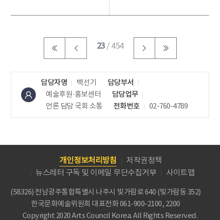
화순 전남대학병원...
국제교류사업은 9월
...
23
/ 454
담당자명
백선기
담당부서
예술후원·홍보센터
담당업무
언론 담당
국회 소통
전화번호
02-760-4789
개인정보처리방침
저작권정책
뉴스레터 구독 및 이메일 무단수집거부
사이트맵
(58326) 전남광주통합특별시 나주시 빛가람로 640 (빛가람동 352)
한국문화예술위원회
대표전화 061-900-2100, 2200
Copyright 2020 Arts Council Korea. All Rights Reserved.