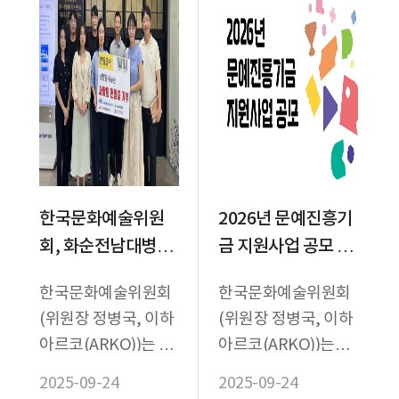
한국문화예술위원
2026년 문예진흥기
회, 화순전남대병원
금 지원사업 공모 접
에 헌혈증 기부
수 시작
한국문화예술위원회
한국문화예술위원회
(위원장 정병국, 이하
(위원장 정병국, 이하
아르코(ARKO))는 지
아르코(ARKO))는
난 23일, ‘사랑의 헌혈
2026년 문예진흥기금
2025-09-24
2025-09-24
캠페인’의 일환으로
지원사업 공모 접수를