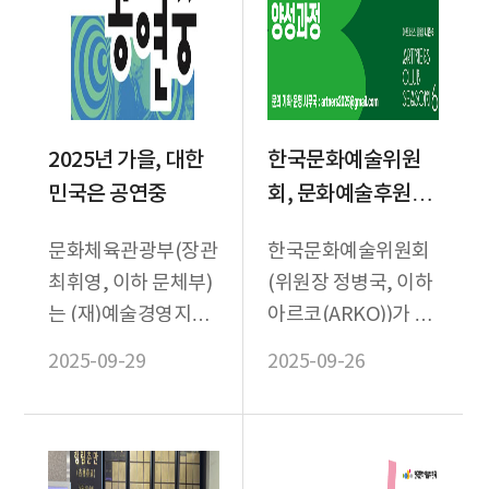
2025년 가을, 대한
한국문화예술위원
민국은 공연중
회, 문화예술후원매
개전문가 양성과정
문화체육관광부(장관
한국문화예술위원회
2025 '아트너스 클
최휘영, 이하 문체부)
(위원장 정병국, 이하
럽 시즌 6' 입문 교육
는 (재)예술경영지원
아르코(ARKO))가 오
참여자 모집
센터(대표 김장호, 이
는 10월 15일부터
2025-09-29
2025-09-26
하 예경)와 함께 10월
2025 문화예술후원매
14일(화)부터 1...
개전문가 양성과정 ‘...