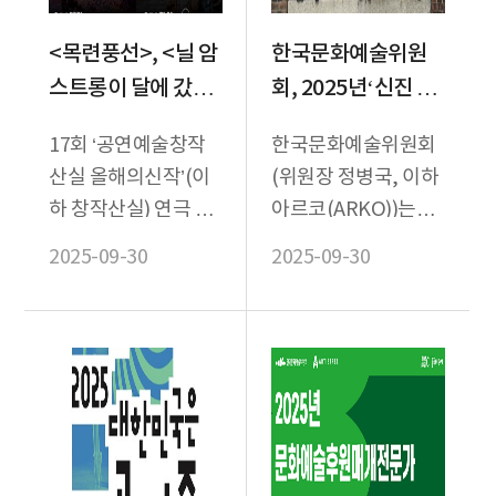
<목련풍선>, <닐 암
한국문화예술위원
스트롱이 달에 갔을
회, 2025년‘신진 비
때> 창작산실 연극,
평가 육성 프로그램’
17회 ‘공연예술창작
한국문화예술위원회
국립극단 온라인 극
운영
산실 올해의신작’(이
(위원장 정병국, 이하
장서 다시 만난다
하 창작산실) 연극 두
아르코(ARKO))는
편이 국립극단 온라인
2025년 ‘신진 비평가
2025-09-30
2025-09-30
극장을 통해 관객과
육성 프로그램’을 운
다시 만난다.
영한다고 27일 밝혔...