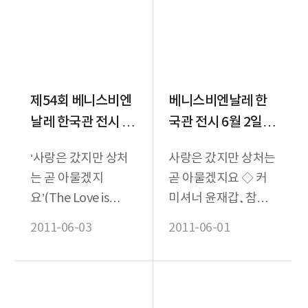
제54회 베니스비엔
베니스비엔날레 한
날레 한국관 전시 2
국관 전시 6월 2일
일 성황리 개막
개막!
‘사랑은 갔지만 상처
사랑은 갔지만 상처는
는 곧 아물겠지
곧 아물겠지요 ◇ 커
요’(The Love is
미셔너 윤재갑, 참가
gone, but the Scar
작가 이용백 ◇ 한국
2011-06-03
2011-06-01
will heal) ◇ 한국관
관 전시 주제 : 사랑은
(...
갔지만 상처는 곧 아...