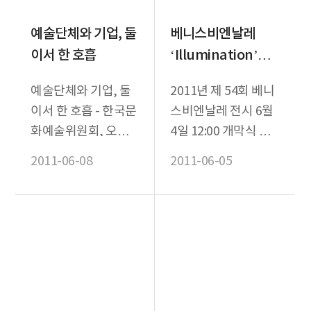
예술단체와 기업, 둘
베니스비엔날레
이서 한 호흡
‘Illumination’으
로 물들다
예술단체와 기업, 둘
2011년 제 54회 베니
이서 한 호흡 - 한국문
스비엔날레 전시 6월
화예술위원회, 오는
4일 12:00 개막식 개
14일 (주)코글로닷컴
최 ◇ 독일관
2011-06-08
2011-06-05
이금룡 회장과 英캠브
(Christoph
리지대학 출판부 사
Schlingensie...
장...