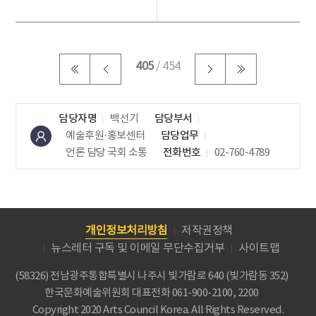
실시 □ 한국문화예
웨이에서 활동하는 무
술...
대예술...
405
/ 454
담당자명
백선기
담당부서
예술후원·홍보센터
담당업무
언론 담당
국회 소통
전화번호
02-760-4789
개인정보처리방침
저작권정책
뉴스레터 구독 및 이메일 무단수집거부
사이트맵
(58326) 전남광주통합특별시 나주시 빛가람로 640 (빛가람동 352)
한국문화예술위원회
대표전화 061-900-2100, 2200
Copyright 2020 Arts Council Korea. All Rights Reserved.