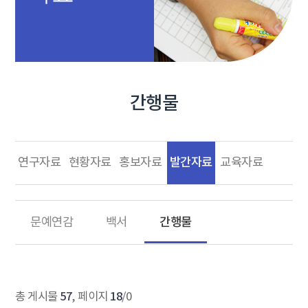
간행물
발간자료
연구자료
현황자료
홍보자료
교육자료
간행물
문예연감
백서
57
18
총 게시물
, 페이지
/0