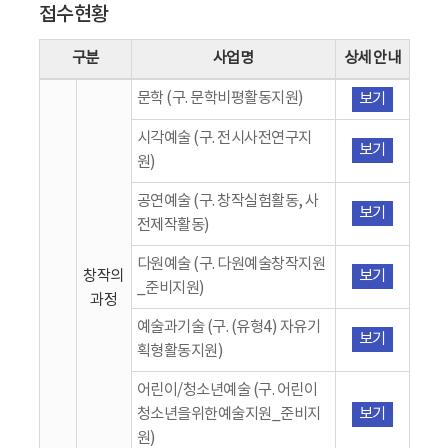
접수현황
구분
사업명
상세 안내
문학 (구. 문학비평활동지원)
보기
시각예술 (구. 전시사전연구지
보기
원)
공연예술 (구. 창작실험활동, 사
보기
전제작활동)
다원예술 (구. 다원예술창작지원
창작의
보기
_준비지원)
과정
예술과기술 (구. (유형4) 자유기
보기
획형활동지원)
어린이/청소년예술 (구. 어린이
청소년을위한예술지원_준비지
보기
원)