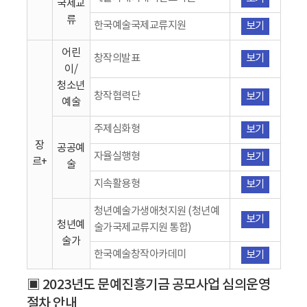
국제교
류
한국예술국제교류지원
보기
어린
창작의발표
보기
이/
청소년
창작협력단
보기
예술
주제심화형
보기
장
공공예
자율실행형
보기
르+
술
지속활용형
보기
청년예술가생애첫지원 (청년예
보기
청년예
술가국제교류지원 통합)
술가
한국예술창작아카데미
보기
▣ 2023년도 문예진흥기금 공모사업 심의운영
절차 안내