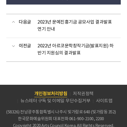
다음글
2023년 문예진흥기금 공모사업 결과발표
연기 안내
이전글
2022년 아르코문학창작기금(발표지원) 하
반기 지원심의 결과발표
개인정보처리방침
저작권정책
뉴스레터 구독 및 이메일 무단수집거부
사이트맵
(58326) 전남광주통합특별시 나주시 빛가람로 640 (빛가람동 352)
한국문화예술위원회
대표전화 061-900-2100, 2200
Copyright 2020 Arts Council Korea. All Rights Reserved.