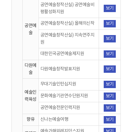
공연예술창작산실) 공연예술비
보기
평활성화지원
공연예술창작산실) 올해의신작
보기
공연예
술
공연예술창작산실) 지속연주지
보기
원
대한민국공연예술제지원
보기
다원예
다원예술창작발표지원
보기
술
무대기술인턴십지원
보기
예술인
문화예술기관연수단원지원
보기
력육성
공연예술전문인력지원
보기
향유
신나는예술여행
보기
예술가해외레지던스지원
보기