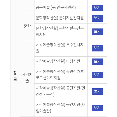
공공예술 (구. 연구지원형)
보기
문학창작산실) 문예지발간지원
보기
문학
문학창작산실) 문학집필공간운
보기
영지원
시각예술창작산실) 우수전시지
보기
원
시각예술창작산실) 비평지원
보기
시각예술창작산실) 중견작가프
장
시각예
보기
로모션기획지원
르
술
시각예술창작산실) 공간지원(민
보기
간전시공간)
시각예술창작산실) 공간지원(사
보기
립미술관)