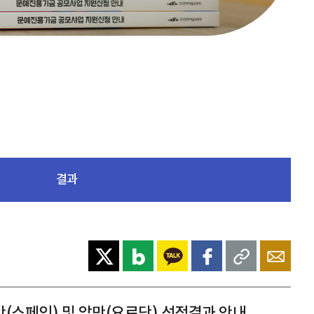
결과
(스페인) 및 암만(요르단) 선정결과 안내