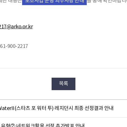
세한 내용은
를 통해 확인바랍니
보조사업 운영 의무사항 안내
217@arko.or.kr
1-900-2217
목록
4WaterII(스타츠 포 워터 투) 레지던시 최종 선정결과 안내
 유형② 네트워크활용 선정 추가발표 안내