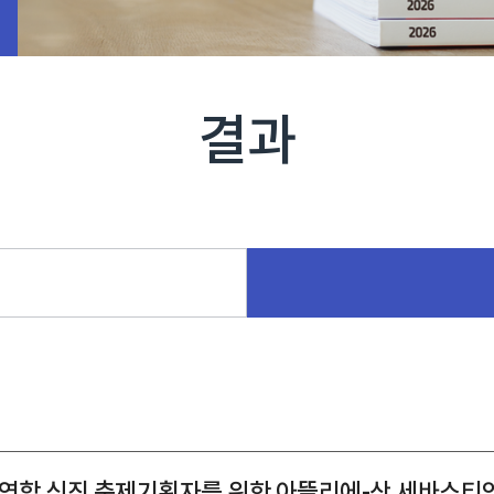
결과
연합 신진 축제기획자를 위한 아뜰리에-산 세바스티안