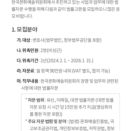
한국문화예술위원회에서 추진하고 있는 사업과 업무에 대한 법
률자문 수행을 위해 다음과 같이 법률고문을 모집하오니 많은 응
모 바랍니다.
1. 모집분야
가. 대상
: 변호사(법무법인, 정부법무공단을 포함)
나. 위촉인원
: 2명(비상근)
다. 위촉기간
: 2년(2024. 2. 1. ~ 2026. 1. 31.)
라. 자문료
: 월 정액 90만원 내외 (VAT 별도, 협의 가능)
마. 직무내용
: 한국문화예술위원회의 경영 및 업무와 관련된
사항에 대한 법률자문
자문 범위
*
: 유선, 이메일, 대면 법률자문 (대면 법률
자문 요청 시 시간 당 15만원 추가 지급(영상회의
를 통한 자문 포함))
주요 자문 법령 및 분야
*
: (법령) 문화예술진흥법, 국
고보조금관리법, 개인정보보호법, 저작권법, 정보