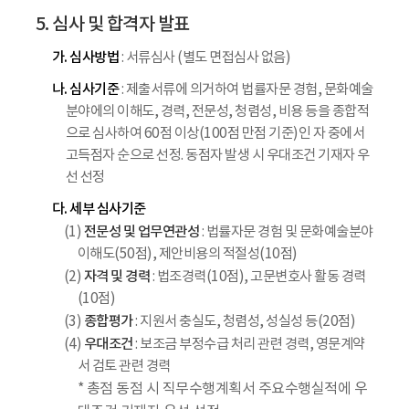
5. 심사 및 합격자 발표
가. 심사방법
: 서류심사 (별도 면접심사 없음)
나. 심사기준
: 제출서류에 의거하여 법률자문 경험, 문화예술
분야에의 이해도, 경력, 전문성, 청렴성, 비용 등을 종합적
으로 심사하여 60점 이상(100점 만점 기준)인 자 중에서
고득점자 순으로 선정. 동점자 발생 시 우대조건 기재자 우
선 선정
다. 세부 심사기준
전문성 및 업무연관성
(1)
: 법률자문 경험 및 문화예술분야
이해도(50점), 제안비용의 적절성(10점)
자격 및 경력
(2)
: 법조경력(10점), 고문변호사 활동 경력
(10점)
종합평가
(3)
: 지원서 충실도, 청렴성, 성실성 등(20점)
우대조건
(4)
: 보조금 부정수급 처리 관련 경력, 영문계약
서 검토 관련 경력
* 총점 동점 시 직무수행계획서 주요수행실적에 우