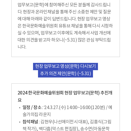
업무보고(문학)에 참여해주신 모든 분들께 감사드립니
다. 현장과 온라인채널을 통해 주신 소중한 제안 및 질문
에 대해 아래와 같이 답변드립니다. 현장 업무보고 영상
은 한국문화예술위원회 유튜브 채널을 통해 다시 시청하
실 수 있으며, 업무보고 이후에도 계속해서 사업 개선에
대한 의견을 받고자 하오니(~5.31) 많은 관심 부탁드립
니다.
현장 업무보고 영상(문학) 다시보기
추가 의견 제안(문학) (~5.31)
2024 한국문화예술위원회 현장 업무보고(문학) 추진개
요
일정 / 장소
: ’24.3.27.(수) 14:00~16:00(120분) / 예
술가의집 라운지
참석패널
: 김현우(나선에이전시 대표), 김흥식(그림
책 작가), 백다흠(악스트 편집장), 송수연(아동문학