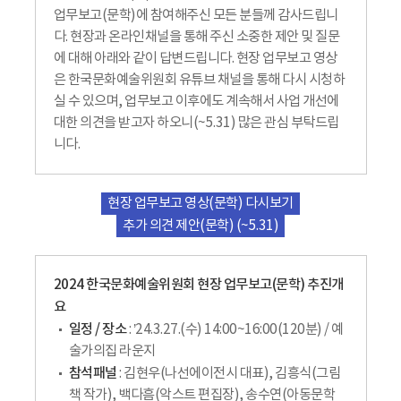
업무보고(문학)에 참여해주신 모든 분들께 감사드립니
다. 현장과 온라인채널을 통해 주신 소중한 제안 및 질문
에 대해 아래와 같이 답변드립니다. 현장 업무보고 영상
은 한국문화예술위원회 유튜브 채널을 통해 다시 시청하
실 수 있으며, 업무보고 이후에도 계속해서 사업 개선에
대한 의견을 받고자 하오니(~5.31) 많은 관심 부탁드립
니다.
현장 업무보고 영상(문학) 다시보기
추가 의견 제안(문학) (~5.31)
2024 한국문화예술위원회 현장 업무보고(문학) 추진개
요
일정 / 장소
: ’24.3.27.(수) 14:00~16:00(120분) / 예
술가의집 라운지
참석패널
: 김현우(나선에이전시 대표), 김흥식(그림
책 작가), 백다흠(악스트 편집장), 송수연(아동문학