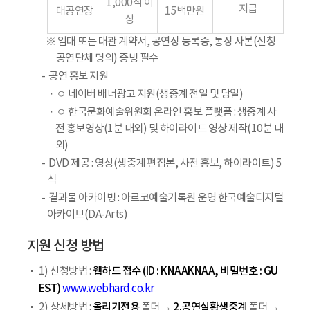
1,000석 이
지급
대공연장
15백만원
상
※ 임대 또는 대관 계약서, 공연장 등록증, 통장 사본(신청
공연단체 명의) 증빙 필수
공연 홍보 지원
ㅇ 네이버 배너광고 지원(생중계 전일 및 당일)
ㅇ 한국문화예술위원회 온라인 홍보 플랫폼 : 생중계 사
전 홍보영상(1분 내외) 및 하이라이트 영상 제작(10분 내
외)
DVD 제공 : 영상(생중계 편집본, 사전 홍보, 하이라이트) 5
식
결과물 아카이빙 : 아르코예술기록원 운영 한국예술디지털
아카이브(DA-Arts)
지원 신청 방법
웹하드 접수 (ID : KNAAKNAA, 비밀번호 : GU
1) 신청방법 :
EST)
www.webhard.co.kr
올리기전용
2.공연실황생중계
2) 상세방법 :
폴더 →
폴더 →