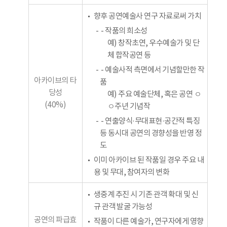
향후 공연예술사 연구 자료로써 가치
- 작품의 희소성
예) 창작초연, 우수예술가 및 단
체 합작공연 등
- 예술사적 측면에서 기념할만한 작
아카이브의 타
품
당성
예) 주요 예술단체, 혹은 공연 ㅇ
(40%)
ㅇ주년 기념작
- 연출양식·무대표현·공간적 특징
등 동시대 공연의 경향성을 반영 정
도
이미 아카이브 된 작품일 경우 주요 내
용 및 무대, 참여자의 변화
생중계 추진 시 기존 관객 확대 및 신
규 관객 발굴 가능성
공연의 파급효
작품이 다른 예술가, 연구자에게 영향