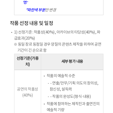
명”
*파란색 부분
만 변경
작품 선정 내용 및 일정
1) 선정기준 : 작품성(40%), 아카이브의 타당성(40%), 파
급효과(20%)
※ 동일 장르 동점일 경우 양질의 콘텐츠 제작을 위하여 공연
기간이 긴 순으로 함
선정기준(가중
세부 평가 내용
치)
작품의 예술적 수준
- 연출/안무/기획 의도의 창의성,
공연의 작품성
참신성, 설득력
(40%)
- 작품의 완성도(형식·내용)
작품에 참여하는 제작진과 출연진의
예술적 기량