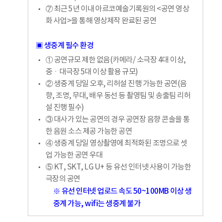
⑦ 최근 5년 이내 아르코예술기록원의 <공연 영상
화 사업>을 통해 영상제작 완료된 공연
▣ 생중계 필수 환경
① 공연규모 제한 없음(카메라/ 소극장 4대 이상,
중ㆍ대극장 5대 이상 활용 규모)
② 생중계 당일 오후, 리허설 진행 가능한 공연(음
향, 조명, 무대, 배우 동선 등 촬영팀 및 송출팀 리허
설 진행 필수)
③ 대사가 있는 공연의 경우 공연장 음향 콘솔을 통
한 음원 소스 제공 가능한 공연
④ 생중계 당일 영상촬영에 최적화된 조명으로 셋
업 가능한 공연 우대
⑤ KT, SKT, LG U+ 등 유선 인터넷 사용이 가능한
극장의 공연
※ 유선 인터넷 업로드 속도 50~100MB 이상 생
중계 가능, wifi는 생중계 불가