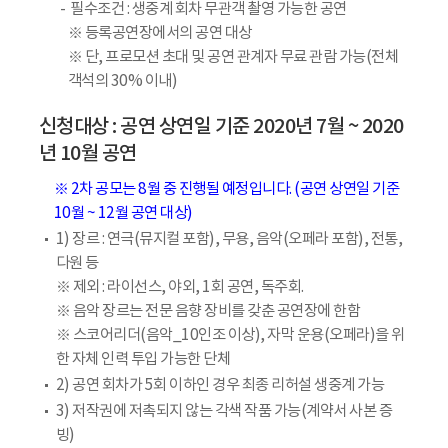
필수조건 : 생중계 회차 무관객 촬영 가능한 공연
※ 등록공연장에서의 공연 대상
※ 단, 프로모션 초대 및 공연 관계자 무료 관람 가능(전체
객석의 30% 이내)
신청대상 : 공연 상연일 기준 2020년 7월 ~ 2020
년 10월 공연
※ 2차 공모는 8월 중 진행될 예정입니다. (공연 상연일 기준
10월 ~ 12월 공연 대상)
1) 장르 : 연극(뮤지컬 포함), 무용, 음악(오페라 포함), 전통,
다원 등
※ 제외 : 라이선스, 야외, 1회 공연, 독주회.
※ 음악 장르는 전문 음향 장비를 갖춘 공연장에 한함
※ 스코어리더(음악_10인조 이상), 자막 운용(오페라)을 위
한 자체 인력 투입 가능한 단체
2) 공연 회차가 5회 이하인 경우 최종 리허설 생중계 가능
3) 저작권에 저촉되지 않는 각색 작품 가능(계약서 사본 증
빙)