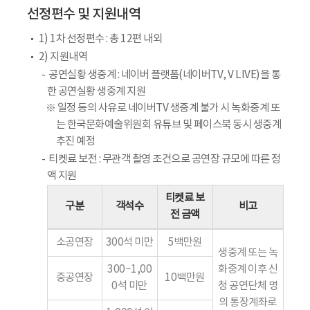
선정편수 및 지원내역
1) 1차 선정편수 : 총 12편 내외
2) 지원내역
공연실황 생중계 : 네이버 플랫폼(네이버TV, V LIVE)을 통
한 공연실황 생중계 지원
※ 일정 등의 사유로 네이버TV 생중계 불가 시 녹화중계 또
는 한국문화예술위원회 유튜브 및 페이스북 동시 생중계
추진 예정
티켓료 보전 : 무관객 촬영 조건으로 공연장 규모에 따른 정
액 지원
티켓료 보
구분
객석수
비고
전 금액
소공연장
300석 미만
5백만원
생중계 또는 녹
300~1,00
화중계 이후 신
중공연장
10백만원
0석 미만
청 공연단체 명
의 통장계좌로