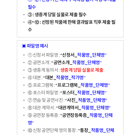
필수
③ : 생중계 당일 실물로 제출 필수
④~⑩ : 선정된 작품에 한해 결과발표 직후 제출 필
수
▣ 파일명 예시
“신청서_
작품명_단체명”
① 신청서 파일명 :
“공연소개_
작품명_단체명”
② 공연소개 :
생중계 당일 실물로 제출
③ 생중계 동의서 :
“대본_
작품명_작가명”
④ 대본 :
“프로그램북_
작품명_단체명”
⑤ 프로그램북 :
“포스터_
작품명_단체명”
⑥ 포스터 파일명 :
“사진_
작품명_단체명”
⑦ 연습 및 공연사진 :
“대관계약서_
작품명_단체명”
⑧ 대관 계약서 :
“공연장등록증_
작품명_단체
⑨ 공연장 등록증 :
명”
“통장_
작품명_단체
⑩ 신청 공연단체 명의 통장 :