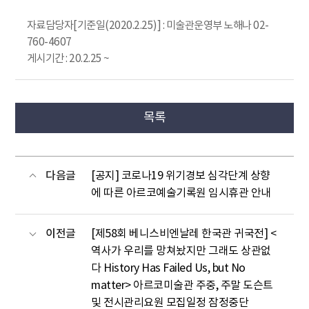
자료담당자[기준일(2020.2.25)] : 미술관운영부 노해나 02-
760-4607
게시기간 : 20.2.25 ~
목록
다음글
[공지] 코로나19 위기경보 심각단계 상향
에 따른 아르코예술기록원 임시휴관 안내
이전글
[제58회 베니스비엔날레 한국관 귀국전] <
역사가 우리를 망쳐놨지만 그래도 상관없
다 History Has Failed Us, but No
matter> 아르코미술관 주중, 주말 도슨트
및 전시관리요원 모집일정 잠정중단