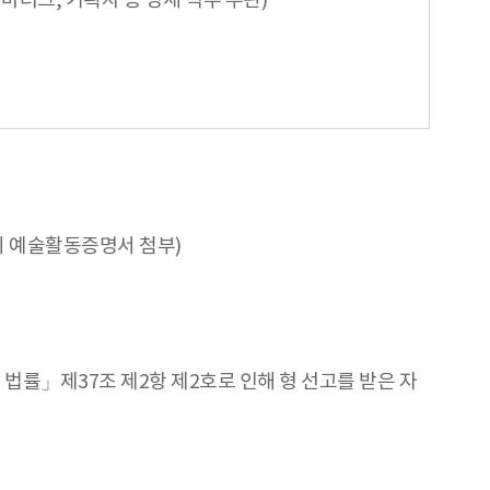
마터그, 기획자 등 상세 직무 무관)
시 예술활동증명서 첨부)
법률」제37조 제2항 제2호로 인해 형 선고를 받은 자