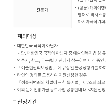
(필수) 한국 연
(공통) 해외여행
전문가
영어로 의사소통
아시아극작가회의 전
□ 제외대상
대한민국 국적이 아닌자
단, 대한민국 국적이 아닌자 중 예술인복지법 상
언론사, 학교, 국·공립 기관에서 상근하여 재직 중인 
「예술인권리보장법」 에 규정된 불공정행위를 하여 처
타인의 명의를 도용하여 지원신청한 경우
「성폭력범죄의 처벌에 관한 특례법」제2조의 죄로 형
이외 문예진흥기금 공모사업 공통안내 내 <지원신청 
□ 신청기간