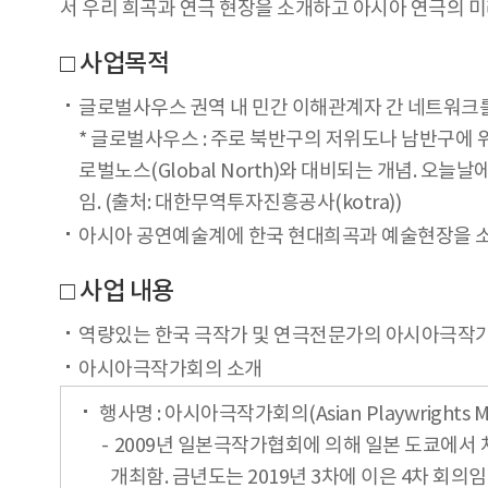
서 우리 희곡과 연극 현장을 소개하고 아시아 연극의 미
□ 사업목적
글로벌사우스 권역 내 민간 이해관계자 간 네트워크를
* 글로벌사우스 : 주로 북반구의 저위도나 남반구에 위
로벌노스(Global North)와 대비되는 개념. 오
임. (출처: 대한무역투자진흥공사(kotra))
아시아 공연예술계에 한국 현대희곡과 예술현장을 소개
□ 사업 내용
역량있는 한국 극작가 및 연극전문가의 아시아극작가회의(As
아시아극작가회의 소개
행사명 : 아시아극작가회의(Asian Playwrights
2009년 일본극작가협회에 의해 일본 도쿄에서
개최함. 금년도는 2019년 3차에 이은 4차 회의임