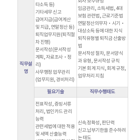
회사 보수규정
타소득 등)
임금관리, 소득세법, 4대
기타세무 신고
보험 관련법, 근로기준법
급여지급(급여계산
연말정산의무자‧시기‧
및 지급, 연말정산 등)
대상소득 등에 대한 지식
퇴직업무지원(퇴직절
퇴직유형별 퇴직금 산출방
차 진행)
법
문서작성(문서작성
문서작성 절차, 문서양식
계획, 자료조사‧정
과 유형, 문서작성 규칙
직무설
리)
기본 회계 지식, 회계 규정,
명
사무행정 업무관리
업무처리 지침
(업무지원, 경비처리)
필요기술
직무수행태도
전표작성, 증빙서류
처리, 법인카드 관리
능력
신속.정확성, 판단력
관련세법에 대한 적용
신고.납부기한을 준수하려
및 세액 산출능력
는 태도