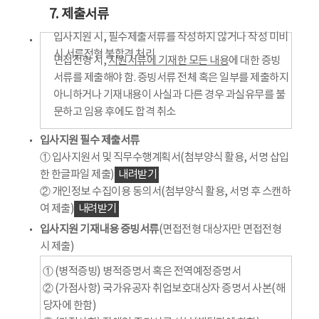
7. 제출서류
입사지원 시, 필수제출서류를 작성하지 않거나 작성 미비
시 서류전형 불합격 처리
면접전형 시,
지원서류에 기재한 모든 내용
에 대한 증빙
서류를 제출해야 함. 증빙서류 전체 혹은 일부를 제출하지
아니하거나 기재내용이 사실과 다른 경우 과실유무를 불
문하고 임용 후에도 합격 취소
입사지원 필수 제출서류
① 입사지원서 및 직무수행계획서(첨부양식 활용, 서명 삽입
한 한글파일 제출)
내려받기
② 개인정보 수집이용 동의서(첨부양식 활용, 서명 후 스캔하
여 제출)
내려받기
입사지원 기재내용 증빙서류
(면접전형 대상자만 면접전형
시 제출)
① (병적증빙) 병적증명서 혹은 전역예정증명서
② (가점사항) 국가유공자 취업보호대상자 증명서 사본(해
당자에 한함)