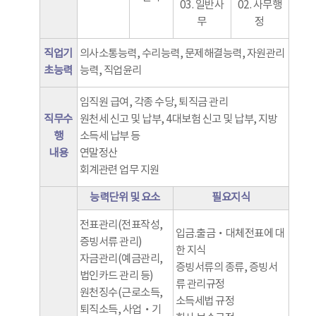
03. 일반사
02. 사무행
무
정
직업기
의사소통능력, 수리능력, 문제해결능력, 자원관리
초능력
능력, 직업윤리
임직원 급여, 각종 수당, 퇴직금 관리
직무수
원천세 신고 및 납부, 4대보험 신고 및 납부, 지방
행
소득세 납부 등
내용
연말정산
회계관련 업무 지원
능력단위 및 요소
필요지식
전표관리(전표작성,
입금.출금‧대체전표에 대
증빙서류 관리)
한 지식
자금관리(예금관리,
증빙서류의 종류, 증빙서
법인카드 관리 등)
류 관리규정
원천징수(근로소득,
소득세법 규정
퇴직소득, 사업‧기