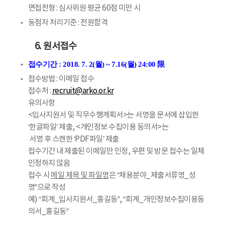
면접전형 : 심사위원 평균 60점 미만 시
동점자 처리기준 : 전원합격
6. 원서접수
접수기간 : 2018. 7. 2(월) ~ 7.16(월) 24:00 限
접수방법 : 이메일 접수
접수처 :
recruit@arko.or.kr
유의사항
<입사지원서 및 직무수행계획서>는 서명을 문서에 삽입한
‘한글파일’ 제출, <개인정보 수집이용 동의서>는
서명 후 스캔한 ‘PDF파일’ 제출
접수기간 내 제출된 이메일만 인정, 우편 및 방문 접수는 일체
인정하지 않음
접수 시
메일 제목 및 파일명
은 “채용분야_제출서류명_성
명”으로 작성
예) “회계_입사지원서_홍길동”, “회계_개인정보수집이용동
의서_홍길동”