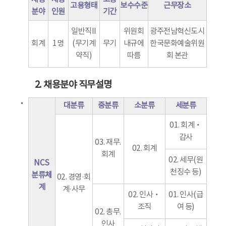
고용형태
보수수준
근무장소
분야
인원
기간
일반직II
위원회
광주전남혁신도시
회계
1명
(무기계
무기
내규에
한국문화예술위원
약직)
따름
회 본관
2. 채용분야 직무설명
대분류
중분류
소분류
세분류
01. 회계‧
감사
03. 재무.
02. 회계
회계
02. 세무(원
NCS
천징수 등)
분류체
02. 경영·회
계
계·사무
02. 인사‧
01. 인사(급
조직
여 등)
02. 총무.
인사