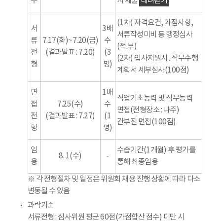
수
서 제출
내려받기
(1차) 자격요건, 가점사항,
서
3배
서류작성미비 등 행정심사
류
7.17(화)~7.20(금)
수
(적.부)
전
(결과발표 : 7.20)
(3
(2차) 입사지원서․직무수행
형
명)
계획서 세부심사(100점)
면
1배
직업기초능력 및 직무능력
접
7.25(수)
수
면접(전형장소 : 나주)
전
(결과발표 : 7.27)
(1
간부진 면접(100점)
형
명)
임
수습기간(1개월) 후 평가를
8. 1(수)
-
용
통해 최종임용
※ 각 전형절차 및 일정은 위원회 채용 진행 상황에 따라 다소
변동될 수 있음
과락기준
서류전형 : 심사위원 평균 60점(가점합산 점수) 미만 시