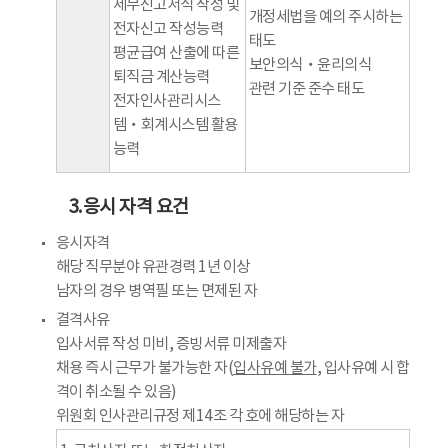
세무신고서식 작성 및
개정세법을 예의 주시하는
전자신고 작성능력
태도
평균급여 산출에 따른
보안의식‧윤리의식
퇴직금 계산능력
관련 기준 준수 태도
전자인사관리시스
템‧회계시스템 활용
능력
3.응시 자격 요건
응시자격
해당 직무분야 유관경력 1년 이상
남자의 경우 병역필 또는 면제된 자
결격사유
입사서류 작성 미비, 증빙서류 미제출자
채용 즉시 근무가 불가능한 자(
입사유예 불가
, 입사유예 시 합
격이 취소될 수 있음)
위원회 인사관리규정 제14조 각 호에 해당하는 자