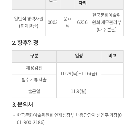
자리
한국문화예술위
일반직 경력사원
문ㅇ
0003
6256
원회 재무관리부
(회계결산)
석
(나주 본관)
2. 향후일정
구분
일정
비고
채용검진
10.29(목)~11.6(금)
필수서류 제출
출근일
11.9(월)
3. 문의처
한국문화예술위원회 인재성장부 채용담당자 신연주 과장(0
61-900-2186)