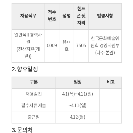
핸드
접수
채용직무
성명
폰 뒷
발령사항
번호
자리
일반직II 경력사
한국문화예술위
원
유ㅇ
0009
7505
원회 경영지원부
(전산지원(개
호
(나주 본관)
발))
2. 향후일정
구분
일정
비고
채용검진
4.1(목)~4.11(일)
필수서류 제출
~4.11(일)
출근일
4.12(월)
3. 문의처