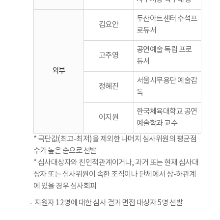
두산아트센터 수석프
김요안
로듀서
공연예술 독립 프로
고주영
듀서
외부
서울시무용단 예술감
정혜진
독
한국체육대학교 공연
이지원
예술학과 교수
* 극단값(최고-최저)을 제외한 나머지 심사위원의 평균점
수가 높은 순으로 선발
* 심사대상자와 친인척관계이거나, 과거 또는 현재 심사대
상자 또는 심사위원이 속한 조직이나 단체에서 상-하관계
에 있을 경우 심사회피
지원자 12명에 대한 심사 결과 면접 대상자 5명 선발