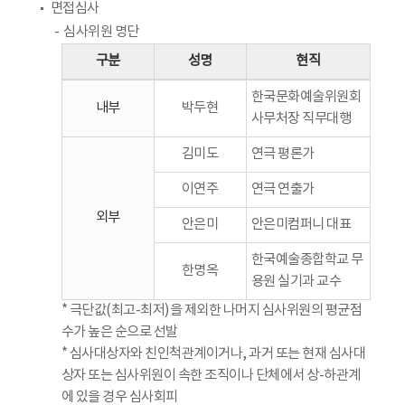
면접심사
심사위원 명단
구분
성명
현직
한국문화예술위원회
내부
박두현
사무처장 직무대행
김미도
연극 평론가
이연주
연극 연출가
외부
안은미
안은미컴퍼니 대표
한국예술종합학교 무
한명옥
용원 실기과 교수
* 극단값(최고-최저)을 제외한 나머지 심사위원의 평균점
수가 높은 순으로 선발
* 심사대상자와 친인척관계이거나, 과거 또는 현재 심사대
상자 또는 심사위원이 속한 조직이나 단체에서 상-하관계
에 있을 경우 심사회피