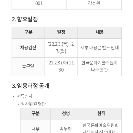
001
강ㅇ원
2. 향후일정
구분
일정
내용
'22.2.3.(목)~2.
채용검진
세부 내용은 별도 안내
7.(월)
'22.2.8.(화) 11:
한국문화예술위원회
출근일
30
나주 본관
3. 임용과정 공개
서류심사
심사위원 명단
구분
성명
현직
한국문화예술위원회
내부
박두현
사무처장 직무대행