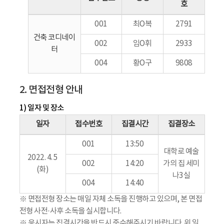
호
001
최O복
2791
건축 코디네이
002
임O휘
2933
터
004
황O구
9808
2. 면접전형 안내
1) 일자 및 장소
일자
접수번호
집결시간
집결장소
001
13:50
대학로 예술
2022. 4. 5
002
14:20
가의 집 세미
(화)
나3실
004
14:40
※ 면접전형 장소는 매일 자체 소독을 진행하고 있으며, 본 면접
전형 사전·사후 소독을 실시합니다.
※ 응시자는 집결시간을 반드시 준수해주시기 바랍니다. 위 일