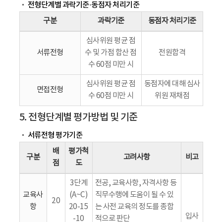
전형단계별 과락기준·동점자 처리기준
구분
과락기준
동점자 처리기준
심사위원 평균 점
서류전형
수 및 가점 합산 점
전원합격
수 60점 미만 시
심사위원 평균 점
동점자에 대해 심사
면접전형
수 60점 미만 시
위원 재채점
5. 전형단계별 평가방법 및 기준
서류전형 평가기준
배
평가척
구분
고려사항
비고
점
도
3단계
전공, 교육사항, 자격사항 등
교육사
(A~C)
직무수행에 도움이 될 수 있
20
항
20-15
는 사전 교육의 정도를 종합
입사
-10
적으로 판단