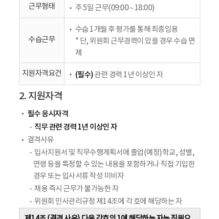
근무형태
주 5일 근무(09:00∼18:00)
수습 1개월 후 평가를 통해 최종임용
수습근무
* 단, 위원회 근무경력이 있을 경우 수습 면
제
지원자격요건
(필수)
관련 경력 1년 이상인 자
2. 지원자격
필수 응시자격
직무 관련 경력 1년 이상인 자
결격사유
입사지원서 및 직무수행계획서에 졸업(예정)학교, 성별,
연령 등을 특정할 수 있는 내용을 포함하거나 직접 기입한
경우 또는 입사서류 작성 미비자
채용 즉시 근무가 불가능한 자
위원회 인사관리규정 제14조에 각 호에 해당하는 자
제14조 (결격 사유) 다음 각호의 1에 해당하는 자는 직원으