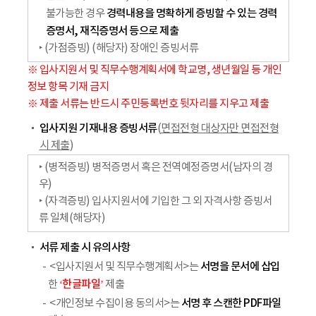
경력내용을 명확하게
증빙할 수 있는 경력
불가능한 경우
증명서, 재직증명서 등으로 제출
‣ (가점증빙) (해당자) 장애인 증빙서류
※ 입사지원서 및 직무수행계획서에 학교명, 생년월일 등 개인
정보 항목 기재 금지
※ 제출 서류는 반드시 주민등록번호 뒷자리를 지우고 제출
입사지원 기재내용 증빙서류
(
면접전형 대상자만 면접전형
시 제출
)
‣ (병적증빙) 병적증명서 혹은 전역예정증명서(남자의 경
우)
‣ (자격증빙) 입사지원서에 기입한 그 외 자격사항 증빙서
류 일체(해당자)
서류 제출 시 유의사항
서명을 문서에 삽입
<입사지원서 및 직무수행계획서>는
‘한글파일’
한
제출
서명 후 스캔한 PDF파일
<개인정보 수집이용 동의서>는