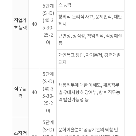
스 능력
5단계
(S~D)
창의적·논리적 사고, 문제인식, 대안
직업기
(40-3
40
제시
초 능력
5-30-
25-2
근면성, 정직성, 책임의식, 직장예절
0)
등
개인목표 정립, 자기통제, 경력개발
의지
5단계
(S~D)
채용직무에 대한 이해도, 채용직무
직무능
(40-3
40
별 우대사항 해당여부, 향후 직무능
력
5-30-
력 발전가능성 등
25-2
0)
5단계
(S~D)
문화예술분야 공공기관의 역할 인
조직 적