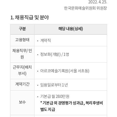
2022. 4. 25.
한국문화예술위원회 위원장
1. 채용직급 및 분야
구분
해당 내용(상세)
고용형태
계약직
채용직무/ 인
정보화(개발) / 1명
원
근무지(배치
아르코예술기록원(서울 서초동)
부서)
계약기간
임용일로부터 1년
기본급 월 280만원
보수
* 기본급 외 경영평가 성과급, 복리후생비
별도 지급