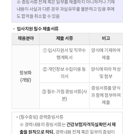
※ 증빙서류 전체 혹은 일부를 제출하지 아니하거나 기재
내용이 사실과 다른 경우 과실유무를 불문하고 임용 후에
도 합격을 취소할 수 있음
입사지원 필수 제출서류
채용분야
제출 서류
비고
① 입사지원서 및 직무수
양식에 기재하여
행계획서
제출
② 개인정보 수집이용 동
양식에 따라 작성
정보화
의서
및 첨부
(개발)
증빙서류를 양식
③ 필수·가점 증빙서류(사
과 함께 첨부하여
본)
제출
‣ (필수증빙) 경력증빙서류
건강보험자격득실확인서 제
※ 경력내용의 증빙서류는
출을 원칙으로 하되
, 경력내용 전체 혹은 일부의 증빙이