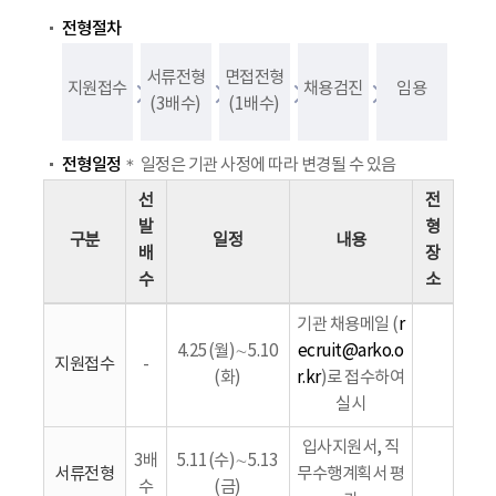
전형절차
서류전형
면접전형
지원접수
채용검진
임용
(3배수)
(1배수)
전형일정
＊ 일정은 기관 사정에 따라 변경될 수 있음
선
전
발
형
구분
일정
내용
배
장
수
소
기관 채용메일 (
r
4.25(월)∼5.10
ecruit@arko.o
지원접수
-
(화)
r.kr
)로 접수하여
실시
입사지원서, 직
3배
5.11(수)∼5.13
서류전형
무수행계획서 평
수
(금)