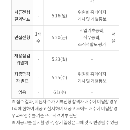
가
서류전형
위원회 홈페이지
-
5.16(월)
결과발표
게시 및 개별통보
직업기초능력,
1배
서
면접전형
5.20(금)
직무능력,
수
울
조직적합도 평가
채용점검
-
5.23(월)
-
위원회
최종합격
위원회 홈페이지
-
5.25(수)
자 발표
게시 및 개별통보
임용
-
6.1(수)
-
※ 접수 결과, 지원자 수가 서류전형 합격자 배수에 미달할 경우
1회에 한하여 재공고 실시하며 재공고 후에도 배수에 미달할 경
우 과락점수를 기준으로 적격여부 판단
※ 재공고를 실시할 경우, 상기 일정은 그에 맞춰 변경될 수 있음