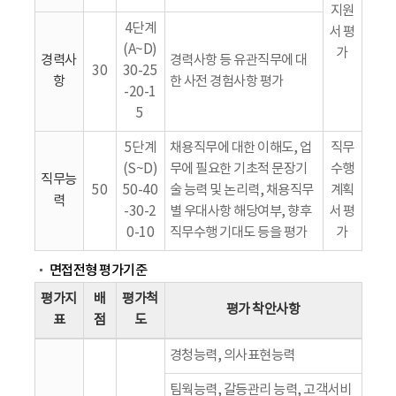
지원
4단계
서 평
(A~D)
가
경력사
경력사항 등 유관직무에 대
30
30-25
항
한 사전 경험사항 평가
-20-1
5
5단계
채용직무에 대한 이해도, 업
직무
(S~D)
무에 필요한 기초적 문장기
수행
직무능
50
50-40
술 능력 및 논리력, 채용직무
계획
력
-30-2
별 우대사항 해당여부, 향후
서 평
0-10
직무수행 기대도 등을 평가
가
면접전형 평가기준
평가지
배
평가척
평가 착안사항
표
점
도
경청능력, 의사표현능력
팀웍능력, 갈등관리 능력, 고객서비